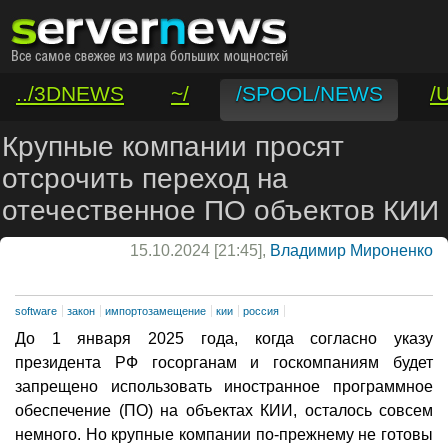
../3DNEWS
~/
/SPOOL/NEWS
/
/VAR/CONTACT
Крупные компании просят
отсрочить переход на
отечественное ПО объектов КИИ
15.10.2024 [21:45],
Владимир Мироненко
software
закон
импортозамещение
кии
россия
До 1 января 2025 года, когда согласно указу
президента РФ госорганам и госкомпаниям будет
запрещено использовать иностранное программное
обеспечение (ПО) на объектах КИИ, осталось совсем
немного. Но крупные компании по-прежнему не готовы