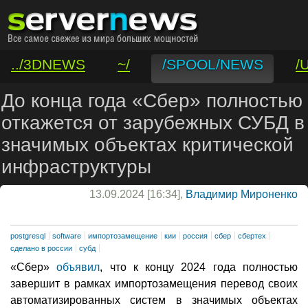
../3DNEWS
~/
/SPOOL/NEWS
/
/VAR/CONTACT
До конца года «Сбер» полностью
откажется от зарубежных СУБД в
значимых объектах критической
инфраструктуры
13.09.2024 [16:34],
Владимир Мироненко
postgresql
software
импортозамещение
кии
россия
сбер
сбертех
сделано в россии
субд
«Сбер»
объявил
, что к концу 2024 года полностью
завершит в рамках импортозамещения перевод своих
автоматизированных систем в значимых объектах