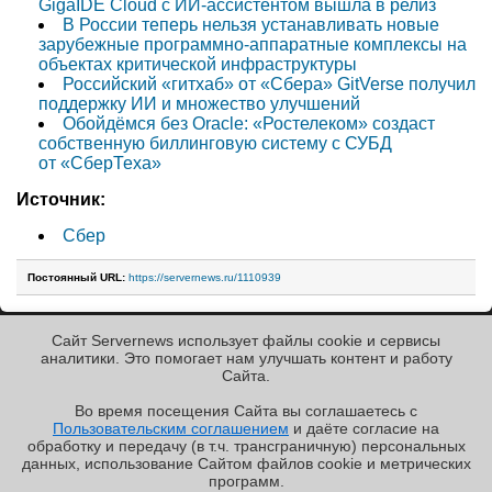
GigaIDE Cloud с ИИ-ассистентом вышла в релиз
В России теперь нельзя устанавливать новые
зарубежные программно-аппаратные комплексы на
объектах критической инфраструктуры
Российский «гитхаб» от «Сбера» GitVerse получил
поддержку ИИ и множество улучшений
Обойдёмся без Oracle: «Ростелеком» создаст
собственную биллинговую систему с СУБД
от «СберТеха»
Источник:
Сбер
Постоянный URL:
https://servernews.ru/1110939
Сайт Servernews использует файлы cookie и сервисы
« Назад к ленте
аналитики. Это помогает нам улучшать контент и работу
Cайта.
Во время посещения Cайта вы соглашаетесь с
Пользовательским соглашением
и даёте согласие на
✖
РЕКЛАМА • ООО «ЛАБОРАТОРИЯ ЧИСЛИТЕЛЬ»
обработку и передачу (в т.ч. трансграничную) персональных
Copyright ©2010-2026
данных, использование Cайтом файлов cookie и метрических
Servernews
.
Пользовательское
соглашение
.
Защищено
программ.
CURATOR
.