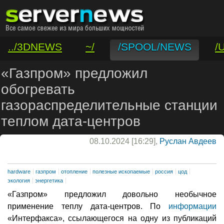
../3DNEWS
~/
/SPOOL/NEWS
/
/VAR/CONTACT
«Газпром» предложил
обогревать
газораспределительные станции
теплом дата-центров
08.10.2024 [16:29],
Руслан Авдеев
hardware
газпром
отопление
полезные ископаемые
россия
цод
экология
энергетика
«Газпром» предложил довольно необычное
применение теплу дата-центров. По
информации
«Интерфакса», ссылающегося на одну из публикаций