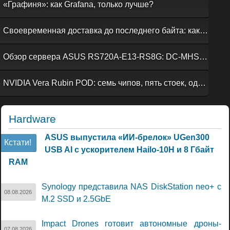
«Графиня»: как Grafana, только лучше?
Своевременная доставка до последнего байта: как российская сеть Curator CDN совмещает скорость, безопасность и гибкость управления
Обзор сервера ASUS RS720A-E13-RS8G: DC-MHS во всей красе
NVIDIA Vera Rubin POD: семь чипов, пять стоек, один ИИ-суперкомпьютер
Hardware
ASUS выпустила «ИИ-брелок» UGen300
Кстати!
USB AI с ускорителем Hailo-10H и 8 Гбайт
RAM
Synology представила NAS DiskStation neo+ с
08.08.2026
M.2 SSD и 2.5GbE
Impact Drones готовит автономные дроны-
07.08.2026