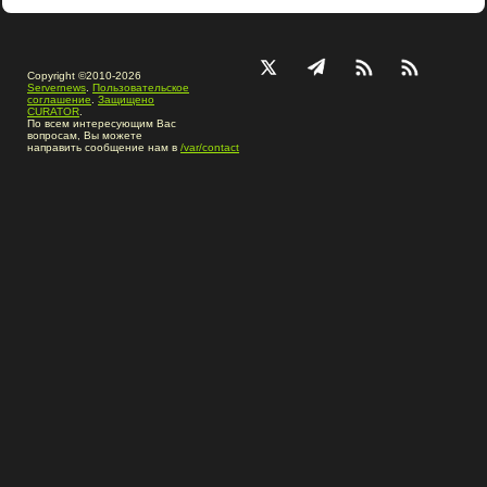
Copyright ©2010-2026
Servernews
.
Пользовательское
соглашение
.
Защищено
CURATOR
.
По всем интересующим Вас
вопросам, Вы можете
направить сообщение нам в
/var/contact