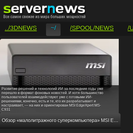
../3DNEWS
~/
/SPOOL/NEWS
/
/VAR/CONTACT
Развитие решений и технологий ИИ за последние годы уже
перешло в формат фоновых новостей. И хотя большинство
пользователей взаимодействуют уже с готовыми ИИ-
решениями, конечно, есть и те, кто их разрабатывает и
настраивает, — на них и ориентирован MSI EdgeXpert MS-
C931
Обзор «малолитражного суперкомпьютера» MSI EdgeXpert MS-C931