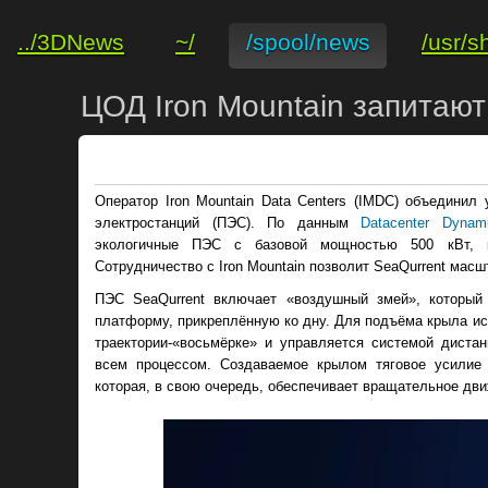
../3DNews
~/
/spool/news
/usr/s
ЦОД Iron Mountain запитаю
Оператор Iron Mountain Data Centers (IMDC) объединил
электростанций (ПЭС). По данным
Datacenter Dynam
экологичные ПЭС с базовой мощностью 500 кВт, к
Сотрудничество с Iron Mountain позволит SeaQurrent мас
ПЭС SeaQurrent включает «воздушный змей», который 
платформу, прикреплённую ко дну. Для подъёма крыла ис
траектории-«восьмёрке» и управляется системой диста
всем процессом. Создаваемое крылом тяговое усилие
которая, в свою очередь, обеспечивает вращательное дви