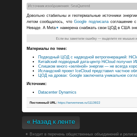
Источник изображения: SeaQurrent
Довольно стабильны и геотермальные источники энерги
летом сообщалось, что
Google подписала
соглашение с 
Неваде. А Meta
✴
намерена снабжать свои ЦОД в США эн
Если вы заметили ошибку — выделите ее мышью 
Материалы по теме:
Подводный ЦОД с надводной ветрогенерацией: HiC
Китайский подводный дата-центр HiCloud получил И
Слишком много «зелёной» энергии — не всегда хор
Исландский проект IceCloud представил частное об
ЦОД на дровах: Google заключила уникальное согла
Источник:
Datacenter Dynamics
Постоянный URL:
https://servernews.ru/1113922
« Назад к ленте
✴
Входит в перечень общественных объединений и религио