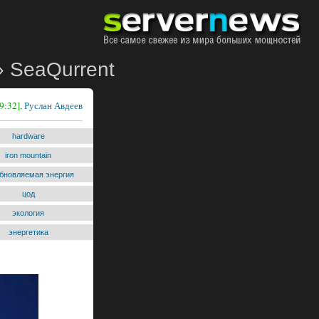
» SeaQurrent
9:32],
Руслан Авдеев
hardware
iron mountain
бновляемая энергия
цод
экология
энергетика