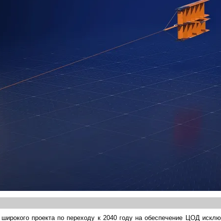
е широкого проекта по переходу к 2040 году на обеспечение ЦОД искл