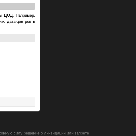
ры ЦОД. Например,
их дата-центров в
конную силу решение о ликвидации или запрете