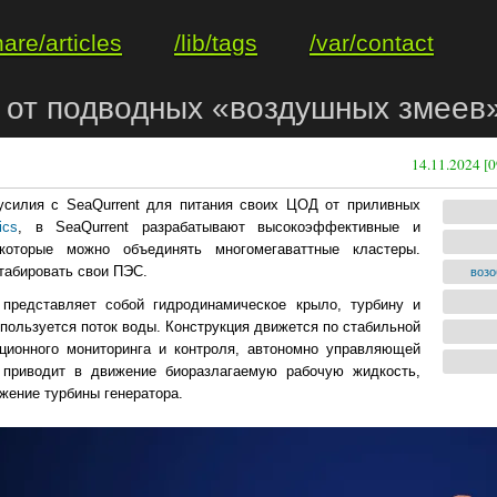
hare/articles
/lib/tags
/var/contact
т от подводных «воздушных змеев
14.11.2024 [0
 усилия с SeaQurrent для питания своих ЦОД от приливных
ics
, в SeaQurrent разрабатывают высокоэффективные и
оторые можно объединять многомегаваттные кластеры.
штабировать свои ПЭС.
возо
представляет собой гидродинамическое крыло, турбину и
пользуется поток воды. Конструкция движется по стабильной
нционного мониторинга и контроля, автономно управляющей
 приводит в движение биоразлагаемую рабочую жидкость,
жение турбины генератора.