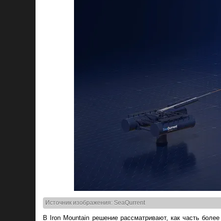
Источник изображения: SeaQurrent
В Iron Mountain решение рассматривают, как часть боле