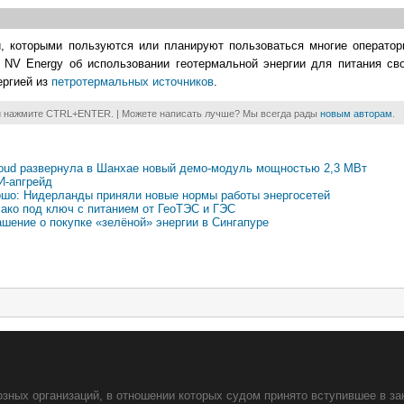
и, которыми пользуются или планируют пользоваться многие операто
NV Energy об использовании геотермальной энергии для питания сво
ергией из
петротермальных источников
.
и нажмите CTRL+ENTER. | Можете написать лучше? Мы всегда рады
новым авторам
.
loud развернула в Шанхае новый демо-модуль мощностью 2,3 МВт
И-апгрейд
ошо: Нидерланды приняли новые нормы работы энергосетей
лако под ключ с питанием от ГеоТЭС и ГЭС
шение о покупке «зелёной» энергии в Сингапуре
зных организаций, в отношении которых судом принято вступившее в за