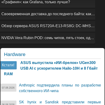
«Графиня»: как Grafana, только лучше?
Своевременная доставка до последнего байта: как российская сеть Curator CDN совмещает скорость, безопасность и гибкость управления
Обзор сервера ASUS RS720A-E13-RS8G: DC-MHS во всей красе
NVIDIA Vera Rubin POD: семь чипов, пять стоек, один ИИ-суперкомпьютер
Hardware
ASUS выпустила «ИИ-брелок» UGen300
Кстати!
USB AI с ускорителем Hailo-10H и 8 Гбайт
RAM
Anthropic подтвердила планы по разработке
07.08.2026
собственного ИИ-чипа
SK hynix и Sandisk представили первые
06.08.2026