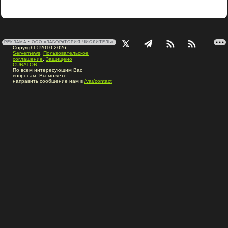
РЕКЛАМА • ООО «ЛАБОРАТОРИЯ ЧИСЛИТЕЛЬ»
Copyright ©2010-2026
Servernews
.
Пользовательское
соглашение
.
Защищено
CURATOR
.
По всем интересующим Вас
вопросам, Вы можете
направить сообщение нам в
/var/contact