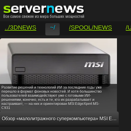
../3DNEWS
~/
/SPOOL/NEWS
/
/VAR/CONTACT
Развитие решений и технологий ИИ за последние годы уже
перешло в формат фоновых новостей. И хотя большинство
пользователей взаимодействуют уже с готовыми ИИ-
решениями, конечно, есть и те, кто их разрабатывает и
настраивает, — на них и ориентирован MSI EdgeXpert MS-
C931
Обзор «малолитражного суперкомпьютера» MSI EdgeXpert MS-C931