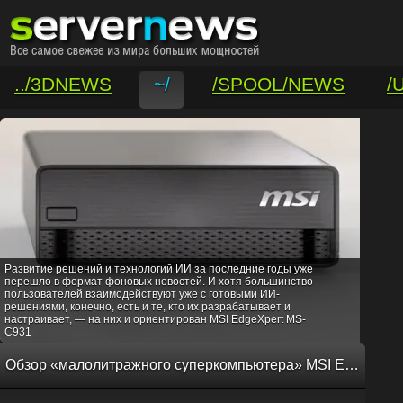
../3DNEWS
~/
/SPOOL/NEWS
/
/VAR/CONTACT
Развитие решений и технологий ИИ за последние годы уже
перешло в формат фоновых новостей. И хотя большинство
пользователей взаимодействуют уже с готовыми ИИ-
решениями, конечно, есть и те, кто их разрабатывает и
настраивает, — на них и ориентирован MSI EdgeXpert MS-
C931
Обзор «малолитражного суперкомпьютера» MSI EdgeXpert MS-C931