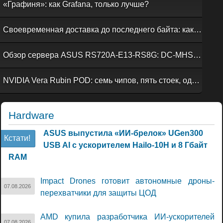
«Графиня»: как Grafana, только лучше?
Своевременная доставка до последнего байта: как российская сеть Curator CDN совмещает скорость, безопасность и гибкость управления
Обзор сервера ASUS RS720A-E13-RS8G: DC-MHS во всей красе
NVIDIA Vera Rubin POD: семь чипов, пять стоек, один ИИ-суперкомпьютер
Hardware
ASUS выпустила «ИИ-брелок» UGen300
Кстати!
USB AI с ускорителем Hailo-10H и 8 Гбайт
RAM
Impact Drones готовит автономные дроны-
07.08.2026
перехватчики для защиты ЦОД
AMD купила разработчика ИИ-ускорителей
07.08.2026