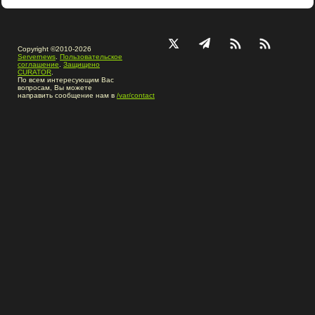
Copyright ©2010-2026
Servernews
.
Пользовательское
соглашение
.
Защищено
CURATOR
.
По всем интересующим Вас
вопросам, Вы можете
направить сообщение нам в
/var/contact