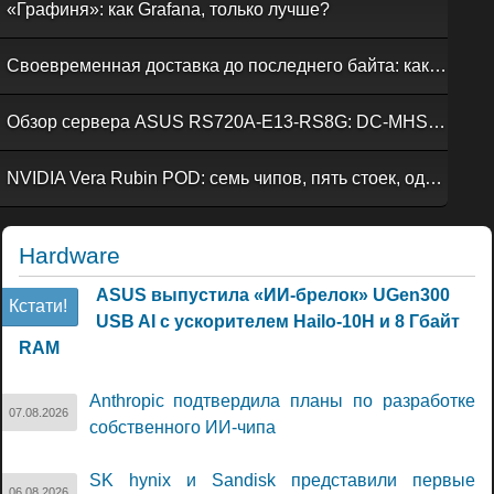
«Графиня»: как Grafana, только лучше?
Своевременная доставка до последнего байта: как российская сеть Curator CDN совмещает скорость, безопасность и гибкость управления
Обзор сервера ASUS RS720A-E13-RS8G: DC-MHS во всей красе
NVIDIA Vera Rubin POD: семь чипов, пять стоек, один ИИ-суперкомпьютер
Hardware
ASUS выпустила «ИИ-брелок» UGen300
Кстати!
USB AI с ускорителем Hailo-10H и 8 Гбайт
RAM
Anthropic подтвердила планы по разработке
07.08.2026
собственного ИИ-чипа
SK hynix и Sandisk представили первые
06.08.2026