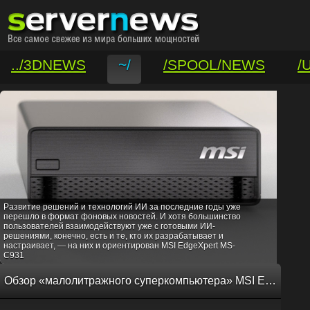
../3DNEWS
~/
/SPOOL/NEWS
/
/VAR/CONTACT
Развитие решений и технологий ИИ за последние годы уже
перешло в формат фоновых новостей. И хотя большинство
пользователей взаимодействуют уже с готовыми ИИ-
решениями, конечно, есть и те, кто их разрабатывает и
настраивает, — на них и ориентирован MSI EdgeXpert MS-
C931
Обзор «малолитражного суперкомпьютера» MSI EdgeXpert MS-C931