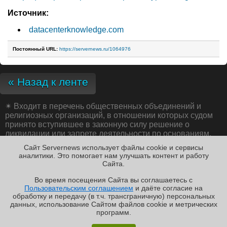
Источник:
datacenterknowledge.com
Постоянный URL:
https://servernews.ru/1064976
« Назад к ленте
✴
Входит в перечень общественных объединений и
религиозных организаций, в отношении которых судом
принято вступившее в законную силу решение о
ликвидации или запрете деятельности по основаниям,
предусмотренным Федеральным законом от 25.07.2002
Сайт Servernews использует файлы cookie и сервисы
№ 114-ФЗ «О противодействии экстремистской
аналитики. Это помогает нам улучшать контент и работу
деятельности»;
Cайта.
Во время посещения Cайта вы соглашаетесь с
Пользовательским соглашением
и даёте согласие на
✖
обработку и передачу (в т.ч. трансграничную) персональных
Copyright ©2010-2026
данных, использование Cайтом файлов cookie и метрических
Servernews
.
Пользовательское
соглашение
.
Защищено
программ.
CURATOR
.
Обзор «малолитражного суперкомпьютера» MSI
По всем интересующим Вас
вопросам, Вы можете