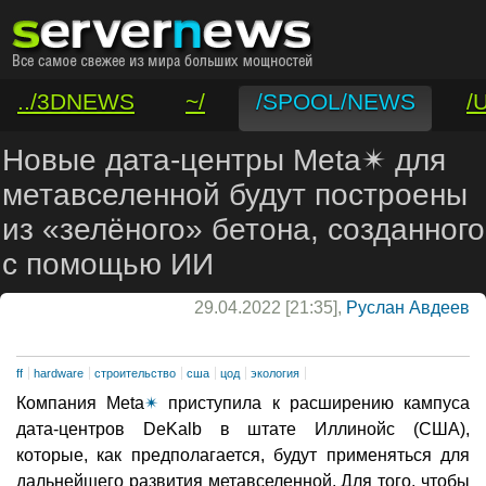
../3DNEWS
~/
/SPOOL/NEWS
/
/VAR/CONTACT
Новые дата-центры Meta✴ для
метавселенной будут построены
из «зелёного» бетона, созданного
с помощью ИИ
29.04.2022 [21:35],
Руслан Авдеев
ff
hardware
строительство
сша
цод
экология
Компания Meta
✴
приступила к расширению кампуса
дата-центров DeKalb в штате Иллинойс (США),
которые, как предполагается, будут применяться для
дальнейшего развития метавселенной. Для того, чтобы