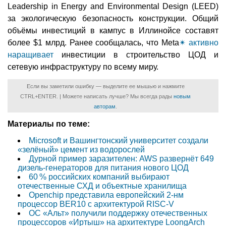
Leadership in Energy and Environmental Design (LEED)
за экологическую безопасность конструкции. Общий
объёмы инвестиций в кампус в Иллинойсе составят
более $1 млрд. Ранее сообщалась, что Meta
✴
активно
наращивает
инвестиции в строительство ЦОД и
сетевую инфраструктуру по всему миру.
Если вы заметили ошибку — выделите ее мышью и нажмите
CTRL+ENTER. | Можете написать лучше? Мы всегда рады
новым
авторам
.
Материалы по теме:
Microsoft и Вашингтонский университет создали
«зелёный» цемент из водорослей
Дурной пример заразителен: AWS развернёт 649
дизель-генераторов для питания нового ЦОД
60 % российских компаний выбирают
отечественные СХД и объектные хранилища
Openchip представила европейский 2-нм
процессор BER10 с архитектурой RISC-V
ОС «Альт» получили поддержку отечественных
процессоров «Иртыш» на архитектуре LoongArch