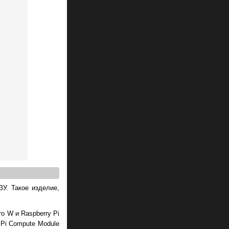
У. Такое изделие,
o W и Raspberry Pi
y Pi Compute Module