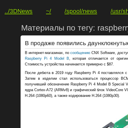
../3DNews
~/
/spool/news
/usr/s
Материалы по тегу: raspberr
В продаже появились даунклокнутые
В интернет-магазинах, по
сообщению
CNX Software, досту
Raspberry Pi 4 Model B
, которая отличается от ориги
Стоимость устройства начинается примерно с $87.
После дебюта в 2019 году Raspberry Pi 4 поставлялся 
Затем в изделии стал использоваться процессор BCM
получивший обозначение Raspberry Pi 4 Model B Special 
ядра Cortex-A72 (ARMv8) и графический блок VideoCore 
H.264 (1080p60), а также кодирование H.264 (1080p30).