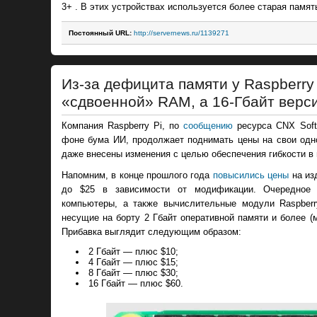
3+ . В этих устройствах используется более старая памя
Постоянный URL:
http://servernews.ru/1139271
Из-за дефицита памяти у Raspberry 
«сдвоенной» RAM, а 16-Гбайт верс
Компания Raspberry Pi, по
сообщению
ресурса CNX Soft
фоне бума ИИ, продолжает поднимать цены на свои одн
даже внесены изменения с целью обеспечения гибкости в
Напомним, в конце прошлого года
повысились цены
на изд
до $25 в зависимости от модификации. Очередное
компьютеры, а также вычислительные модули Raspberr
несущие на борту 2 Гбайт оперативной памяти и более (
Прибавка выглядит следующим образом:
2 Гбайт — плюс $10;
4 Гбайт — плюс $15;
8 Гбайт — плюс $30;
16 Гбайт — плюс $60.