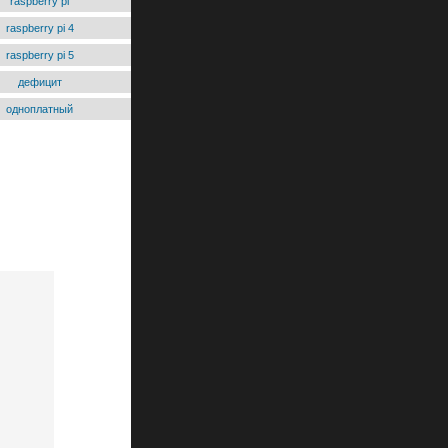
raspberry pi
raspberry pi 4
raspberry pi 5
дефицит
одноплатный