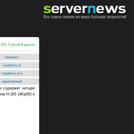
:56], Сергей Карасёв
hardware
raspberry pi
raspberry pi 4
одноплатный
ие содержит четыре
ов H.265 (4Kp60) и