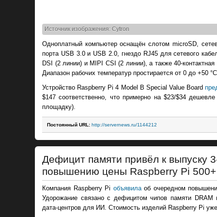
Источник изображения: Cytron
Одноплатный компьютер оснащён слотом microSD, сетевым
порта USB 3.0 и USB 2.0, гнездо RJ45 для сетевого каб
DSI (2 линии) и MIPI CSI (2 линии), а также 40-контактн
Диапазон рабочих температур простирается от 0 до +50 °C
Устройство Raspberry Pi 4 Model B Special Value Board
пре
$147 соответственно, что примерно на $23/$34 дешевле
площадку).
Постоянный URL:
http://servernews.ru/1144212
Дефицит памяти привёл к выпуску 3-
повышению цены Raspberry Pi 500+
Компания Raspberry Pi
объявила
об очередном повышении
Удорожание связано с дефицитом чипов памяти DRAM 
дата-центров для ИИ. Стоимость изделий Raspberry Pi уж