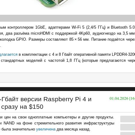
 контроллером 1GbE, адаптерами Wi-Fi 5 (2,4/5 ГГц) и Bluetooth 5.
еля, два разъёма microHDMI с поддержкой 4Kp60, аудиогнездо на 3,5 м
ая колодка GPIO. Размеры составляют 85 × 56 мм. Питание подаётся чере
.
длагается
в комплектации с 4 и 8 Гбайт оперативной памяти LPDDR4-320
 стандартных моделей с частотой 1,8 ГГц (которые предлагаются чере
Гбайт версии Raspberry Pi 4 и
01.04.2026 [16
 сразу на $150
 цен на свои одноплатные компьютеры и другие продукты.
и NAND на фоне стремительного развития инфраструктуры
е была значительно
увеличена
два месяца назад.