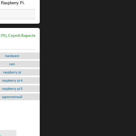
Raspberry Pi.
:58], Сергей Карасёв
hardware
ram
raspberry pi
raspberry pi 4
raspberry pi 5
одноплатный