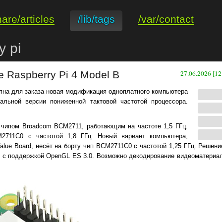
hare/articles
/lib/tags
/var/contact
y pi
 Raspberry Pi 4 Model B
27.06.2026 [12
пна для заказа новая модификация одноплатного компьютера
нальной версии пониженной тактовой частотой процессора.
с чипом Broadcom BCM2711, работающим на частоте 1,5 ГГц.
2711C0 с частотой 1,8 ГГц. Новый вариант компьютера,
Value Board, несёт на борту чип BCM2711C0 с частотой 1,25 ГГц. Решен
VI с поддержкой OpenGL ES 3.0. Возможно декодирование видеоматериал