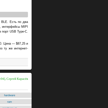
0 BLE. Есть по два
м, интерфейсы MIPI
з порт USB Type-C.
0. Цена — $87,25 и
з ту же интернет-
:04], Сергей Карасёв
hardware
ram