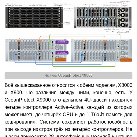
Huawei OceanProtect X9000
Всё вышесказанное относится к обеим моделям, X8000
и X900. Но различия между ними, конечно, есть. У
OceanProtect X9000 в отдельном 4U-шасси находятся
четыре контроллера Active-Active, каждый из которых
может иметь до четырёх CPU и до 1 Тбайт памяти для
кеширования. Система сохраняет работоспособность
при выходе из строя трёх из четырёх контроллеров. На
шасси приходится 28 интерфейсных модулей и четыре