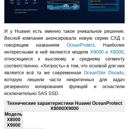
И у Huawei есть именно такое уникальное решение.
Весной компания анонсировала новую серию СХД с
говорящим названием
OceanProtect
. Наиболее
интересными в ней являются модели
X9000 и X8000
,
относящиеся к высокому и среднему сегменту
соответственно. «Хитрость» в том, что основой для них
является всё та же современная
OceanStor Dorado
,
которую лишили части некритичных для задач
резервного копирования функций и оснастили
исключительно SAS SSD.
Технические характеристики Huawei OceanProtect
X8000/X9000
Модель
X8000
X9000