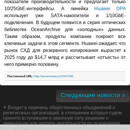
показатели производительности и предлагает только
10/25GbE-интерфейсы. А линейка
Huawei DPA
использует уже SATA-накопители и 1/10GbE-
подключения. В будущем появится и серия оптических
библиотек OceanArchive для «холодных» данных.
Таким образом, продукты компании покроют все
ключевые задачи в этом сегменте. Huawei ожидает, что
рынок СХД для резервного копирования вырастет к
2025 году до $14,7 млрд и рассчитывает «отъесть» от
него примерно половину.
Постоянный URL:
http://servernews.ru/1047290
Следующие новости »
✴
Входит в перечень общественных объединений и
религиозных организаций, в отношении которых судом
принято вступившее в законную силу решение о
ликвидации или запрете деятельности по основаниям,
предусмотренным Федеральным законом от 25.07.2002