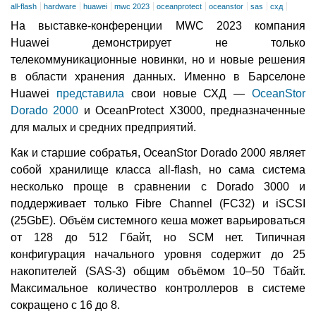
all-flash
hardware
huawei
mwc 2023
oceanprotect
oceanstor
sas
схд
На выставке-конференции MWC 2023 компания
Huawei демонстрирует не только
телекоммуникационные новинки, но и новые решения
в области хранения данных. Именно в Барселоне
Huawei
представила
свои новые СХД —
OceanStor
Dorado 2000
и OceanProtect X3000, предназначенные
для малых и средних предприятий.
Как и старшие собратья, OceanStor Dorado 2000 являет
собой хранилище класса all-flash, но сама система
несколько проще в сравнении с Dorado 3000 и
поддерживает только Fibre Channel (FC32) и iSCSI
(25GbE). Объём системного кеша может варьироваться
от 128 до 512 Гбайт, но SCM нет. Типичная
конфигурация начального уровня содержит до 25
накопителей (SAS-3) общим объёмом 10–50 Тбайт.
Максимальное количество контроллеров в системе
сокращено с 16 до 8.