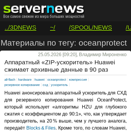
../3DNEWS
~/
/SPOOL/NEWS
/
/VAR/CONTACT
Материалы по тегу: oceanprotect
25.05.2026 [09:20], Владимир Мироненко
Аппаратный «ZIP-ускоритель» Huawei
сжимает архивные данные в 90 раз
all-flash
hardware
huawei
oceanprotect
компрессия
резервное копирование
схд
ускоритель
Huawei анонсировала аппаратный ускоритель для СХД
для резервного копирования Huawei OceanProtect,
который использует «алгоритмы HZU для глубокого
сжатия с коэффициентом до 90:1», что, как утверждает
производитель, на 20 % выше, чем у лучшего аналога,
передаёт
Blocks & Files
. Кроме того, по словам Huawei,