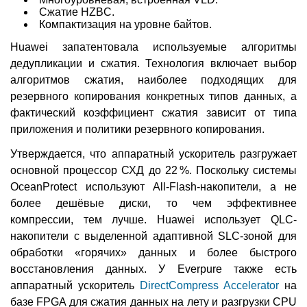
Сжатие HZBC.
Компактизация на уровне байтов.
Huawei запатентовала используемые алгоритмы
дедупликации и сжатия. Технология включает выбор
алгоритмов сжатия, наиболее подходящих для
резервного копирования конкретных типов данных, а
фактический коэффициент сжатия зависит от типа
приложения и политики резервного копирования.
Утверждается, что аппаратный ускоритель разгружает
основной процессор СХД до 22 %. Поскольку системы
OceanProtect используют All-Flash-накопители, а не
более дешёвые диски, то чем эффективнее
компрессии, тем лучше. Huawei использует QLC-
накопители с выделенной адаптивной SLC-зоной для
обработки «горячих» данных и более быстрого
восстановления данных. У Everpure также есть
аппаратный ускоритель
DirectCompress Accelerator
на
базе FPGA для сжатия данных на лету и разгрузки CPU