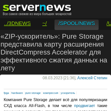
../3DNEWS
~/
/SPOOL/NEWS
/
/VAR/CONTACT
«ZIP-ускоритель»: Pure Storage
представила карту расширения
DirectCompress Accelerator для
эффективного сжатия данных на
лету
08.03.2023 [21:36],
Алексей Степин
fpga
hardware
pure storage
компрессия
ускоритель
Компания Pure Storage делает всё для популяризации
СХД класса All-Flash, в том числе
продвигает
такие