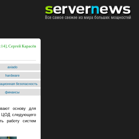
:14], Сергей Карасёв
axiado
hardware
ационная безопасность
финансы
ивают основу для
 и ЦОД следующего
ть работу систем