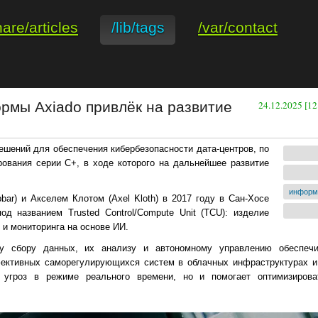
hare/articles
/lib/tags
/var/contact
рмы Axiado привлёк на развитие
24.12.2025 [12
ешений для обеспечения кибербезопасности дата-центров, по
ования серии C+, в ходе которого на дальнейшее развитие
информ
ar) и Акселем Клотом (Axel Kloth) в 2017 году в Сан-Хосе
д названием Trusted Control/Compute Unit (TCU): изделие
 и мониторинга на основе ИИ.
у сбору данных, их анализу и автономному управлению обеспеч
ффективных саморегулирующихся систем в облачных инфраструктурах
 угроз в режиме реального времени, но и помогает оптимизирова