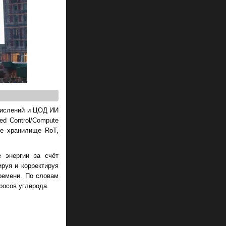
ычислений и ЦОД ИИ
ed Control/Compute
ые хранилище RoT,
 энергии за счёт
руя и корректируя
ремени. По словам
росов углерода.