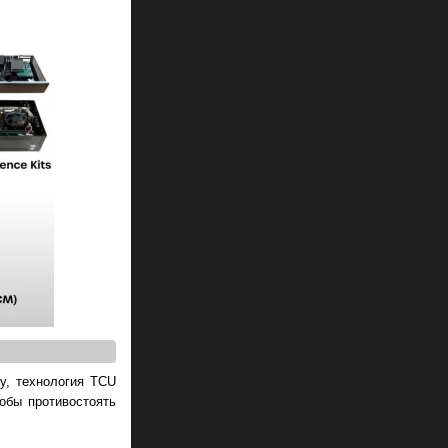
gy, технология TCU
обы противостоять