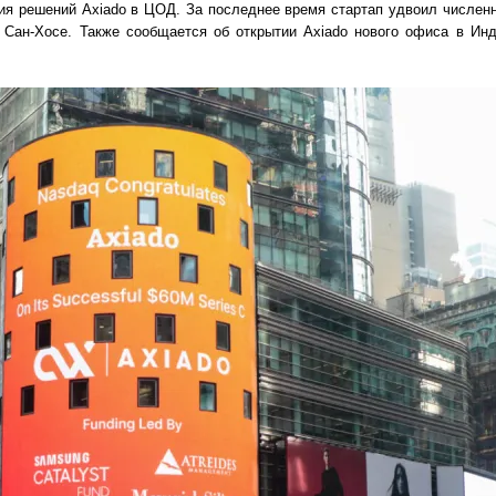
я решений Axiado в ЦОД. За последнее время стартап удвоил численн
в Сан-Хосе. Также сообщается об открытии Axiado нового офиса в Ин