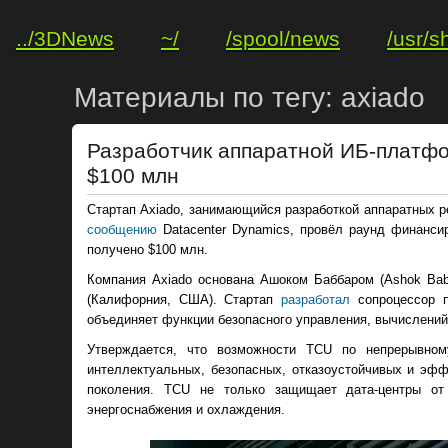
../3DNews
~/
/spool/news
/usr/s
Материалы по тегу: axiado
Разработчик аппаратной ИБ-платфо
$100 млн
Стартап Axiado, занимающийся разработкой аппаратных р
сообщению
Datacenter Dynamics, провёл раунд финансир
получено $100 млн.
Компания Axiado основана Ашоком Баббаром (Ashok Babb
(Калифорния, США). Стартап
разработал
сопроцессор по
объединяет функции безопасного управления, вычислений
Утверждается, что возможности TCU по непрерывном
интеллектуальных, безопасных, отказоустойчивых и э
поколения. TCU не только защищает дата-центры от
энергоснабжения и охлаждения.