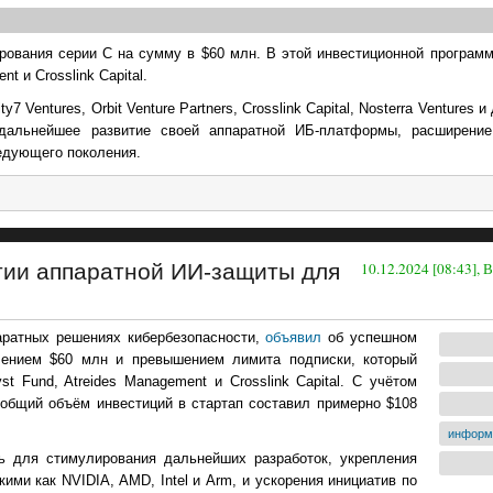
рования серии C на сумму в $60 млн. В этой инвестиционной программ
t и Crosslink Capital.
7 Ventures, Orbit Venture Partners, Crosslink Capital, Nosterra Ventures 
дальнейшее развитие своей аппаратной ИБ-платформы, расширение
ледующего поколения.
итии аппаратной ИИ-защиты для
10.12.2024 [08:43],
паратных решениях кибербезопасности,
объявил
об успешном
чением $60 млн и превышением лимита подписки, который
st Fund, Atreides Management и Crosslink Capital. С учётом
 общий объём инвестиций в стартап составил примерно $108
информ
ь для стимулирования дальнейших разработок, укрепления
ими как NVIDIA, AMD, Intel и Arm, и ускорения инициатив по