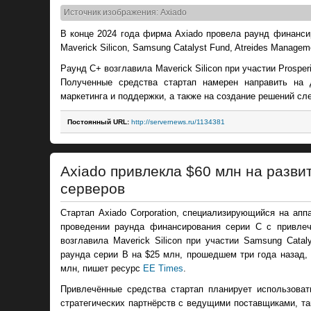
Источник изображения: Axiado
В конце 2024 года фирма Axiado провела раунд финанси
Maverick Silicon, Samsung Catalyst Fund, Atreides Managemen
Раунд C+ возглавила Maverick Silicon при участии Prosperity
Полученные средства стартап намерен направить на 
маркетинга и поддержки, а также на создание решений с
Постоянный URL:
http://servernews.ru/1134381
Axiado привлекла $60 млн на разв
серверов
Стартап Axiado Corporation, специализирующийся на ап
проведении раунда финансирования серии C с привле
возглавила Maverick Silicon при участии Samsung Cataly
раунда серии B на $25 млн, прошедшем три года назад,
млн, пишет ресурс
EE Times
.
Привлечённые средства стартап планирует использоват
стратегических партнёрств с ведущими поставщиками, так