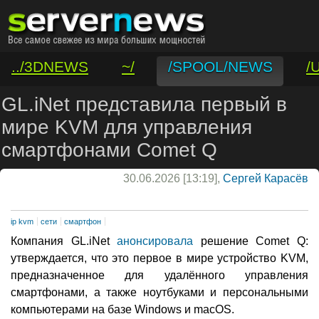
../3DNEWS
~/
/SPOOL/NEWS
/
/VAR/CONTACT
GL.iNet представила первый в
мире KVM для управления
смартфонами Comet Q
30.06.2026 [13:19],
Сергей Карасёв
ip kvm
сети
смартфон
Компания GL.iNet
анонсировала
решение Comet Q:
утверждается, что это первое в мире устройство KVM,
предназначенное для удалённого управления
смартфонами, а также ноутбуками и персональными
компьютерами на базе Windows и macOS.