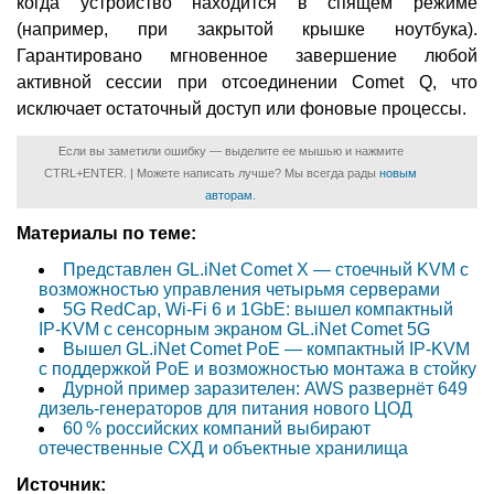
когда устройство находится в спящем режиме
(например, при закрытой крышке ноутбука).
Гарантировано мгновенное завершение любой
активной сессии при отсоединении Comet Q, что
исключает остаточный доступ или фоновые процессы.
Если вы заметили ошибку — выделите ее мышью и нажмите
CTRL+ENTER. | Можете написать лучше? Мы всегда рады
новым
авторам
.
Материалы по теме:
Представлен GL.iNet Comet X — стоечный KVM с
возможностью управления четырьмя серверами
5G RedCap, Wi-Fi 6 и 1GbE: вышел компактный
IP-KVM с сенсорным экраном GL.iNet Comet 5G
Вышел GL.iNet Comet PoE — компактный IP-KVM
с поддержкой PoE и возможностью монтажа в стойку
Дурной пример заразителен: AWS развернёт 649
дизель-генераторов для питания нового ЦОД
60 % российских компаний выбирают
отечественные СХД и объектные хранилища
Источник: