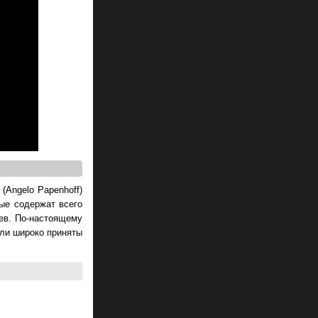
(Angelo Papenhoff)
ые содержат всего
иев. По-настоящему
ыли широко приняты