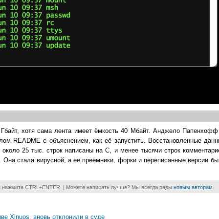
6 Гбайт, хотя сама лента имеет ёмкость 40 Мбайт. Анджело Папенхофф 
лом README с объяснением, как её запустить. Восстановленные данн
ых около 25 тыс. строк написаны на C, и менее тысячи строк комментар
. Она стала вирусной, а её преемники, форки и переписанные версии б
и нажмите CTRL+ENTER. | Можете написать лучше? Мы всегда рады
новым авторам
.
ве Xinuos, вновь отклонили в суде