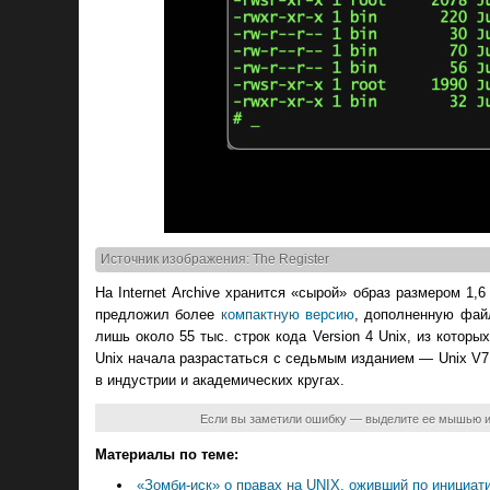
Источник изображения: The Register
На Internet Archive хранится «сырой» образ размером 1,
предложил более
компактную версию
, дополненную фай
лишь около 55 тыс. строк кода Version 4 Unix, из котор
Unix начала разрастаться с седьмым изданием — Unix V7
в индустрии и академических кругах.
Если вы заметили ошибку — выделите ее мышью 
Материалы по теме:
«Зомби-иск» о правах на UNIX, оживший по инициати