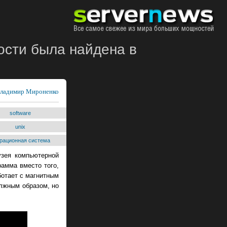
ости была найдена в
ладимир Мироненко
software
unix
рационная система
узея компьютерной
рамма вместо того,
отает с магнитным
олжным образом, но