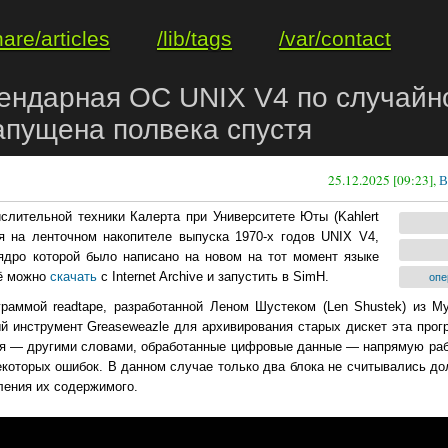
hare/articles
/lib/tags
/var/contact
ендарная ОС UNIX V4 по случайн
апущена полвека спустя
25.12.2025 [09:23],
В
слительной техники Калерта при Университете Юты (Kahlert
я на ленточном накопителе выпуска 1970-х годов UNIX V4,
ядро которой было написано на новом на тот момент языке
её можно
скачать
с Internet Archive и запустить в SimH.
опе
раммой readtape, разработанной Леном Шустеком (Len Shustek) из М
ый инструмент Greaseweazle для архивирования старых дискет эта прог
еля — другими словами, обработанные цифровые данные — напрямую раб
которых ошибок. В данном случае только два блока не считывались д
ления их содержимого.