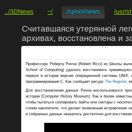
../3DNews
~/
/spool/news
/usr/s
Считавшаяся утерянной лег
архивах, восстановлена и з
Профессору Роберту Риччи (Robert Ricci) из Школы вычи
School of Computing) удалось восстановить хранившуюс
первую в истории версию операционной системы UNIX, 
программирования C. Как сообщает ресурс
The Register
, 
Для восстановления данных Риччи воспользовался прог
истории (Computer History Museum). Как и более известн
чтобы пытаться скопировать байты или секторы с носит
слоем накопителя, что делает возможным исправление не
и собранных данных оказалось достаточно для восстанов