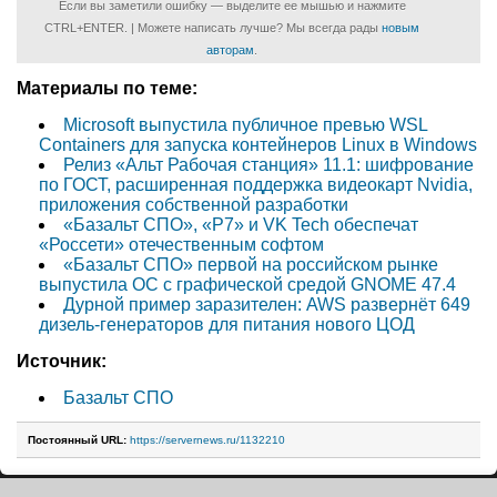
Если вы заметили ошибку — выделите ее мышью и нажмите
CTRL+ENTER. | Можете написать лучше? Мы всегда рады
новым
авторам
.
Материалы по теме:
Microsoft выпустила публичное превью WSL
Containers для запуска контейнеров Linux в Windows
Релиз «Альт Рабочая станция» 11.1: шифрование
по ГОСТ, расширенная поддержка видеокарт Nvidia,
приложения собственной разработки
«Базальт СПО», «P7» и VK Tech обеспечат
«Россети» отечественным софтом
«Базальт СПО» первой на российском рынке
выпустила ОС с графической средой GNOME 47.4
Дурной пример заразителен: AWS развернёт 649
дизель-генераторов для питания нового ЦОД
Источник:
Базальт СПО
Постоянный URL:
https://servernews.ru/1132210