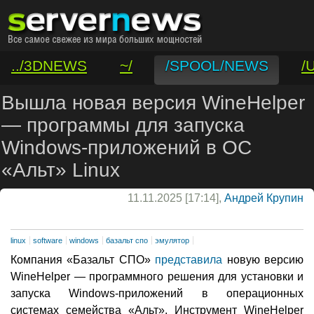
../3DNEWS
~/
/SPOOL/NEWS
/
/VAR/CONTACT
Вышла новая версия WineHelper
— программы для запуска
Windows-приложений в ОС
«Альт» Linux
11.11.2025 [17:14],
Андрей Крупин
linux
software
windows
базальт спо
эмулятор
Компания «Базальт СПО»
представила
новую версию
WineHelper — программного решения для установки и
запуска Windows-приложений в операционных
системах семейства «Альт». Инструмент WineHelper