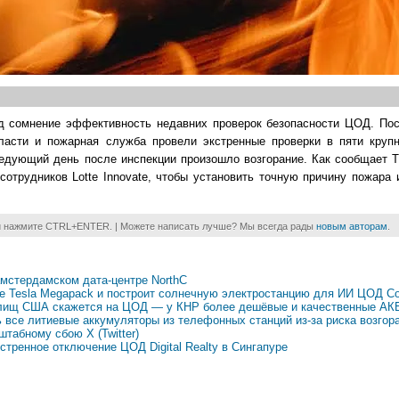
 сомнение эффективность недавних проверок безопасности ЦОД. Пос
власти и пожарная служба провели экстренные проверки в пяти кру
 следующий день после инспекции произошло возгорание. Как сообщает 
сотрудников Lotte Innovate, чтобы установить точную причину пожара
и нажмите CTRL+ENTER. | Можете написать лучше? Мы всегда рады
новым авторам
.
амстердамском дата-центре NorthC
ще Tesla Megapack и построит солнечную электростанцию для ИИ ЦОД Co
илищ США скажется на ЦОД — у КНР более дешёвые и качественные АК
ь все литиевые аккумуляторы из телефонных станций из-за риска возгор
штабному сбою X (Twitter)
стренное отключение ЦОД Digital Realty в Сингапуре