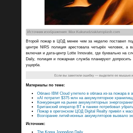
Источник изображения: Max Kukurudziak/unsplash.com
Второй пожар в ЦОД менее чем за неделю поставил под
центре NIRS полиция арестовала четырёх человек, а 
включая и дата-центр Lotte Innovate, где буквально на
Daily, полиция и пожарная служба планируют допросить 
ущерба.
Если вы заметили ошибку — выделите ее мышью 
Материалы по теме:
Облако IBM Cloud улетело в облака из-за пожара в 
xAI потратит $375 млн на аккумуляторное хранили
Конкуренция на рынке аккумуляторных энергохран
Британский оператор BT в панике потребовал убрат
Пожар в орегонском ЦОД Digital Realty привёл к мас
Возгорание литий-ионных аккумуляторов вызвало эк
Источник:
The Korea JoongAng Daily