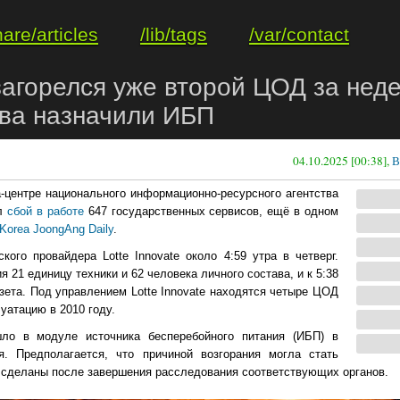
hare/articles
/lib/tags
/var/contact
агорелся уже второй ЦОД за неде
ва назначили ИБП
04.10.2025 [00:38],
В
-центре национального информационно-ресурсного агентства
ал
сбой в работе
647 государственных сервисов, ещё в одном
Korea JoongAng Daily
.
кого провайдера Lotte Innovate около 4:59 утра в четверг.
21 единицу техники и 62 человека личного состава, и к 5:38
зета. Под управлением Lotte Innovate находятся четыре ЦОД
уатацию в 2010 году.
шло в модуле источника бесперебойного питания (ИБП) в
. Предполагается, что причиной возгорания могла стать
 сделаны после завершения расследования соответствующих органов.