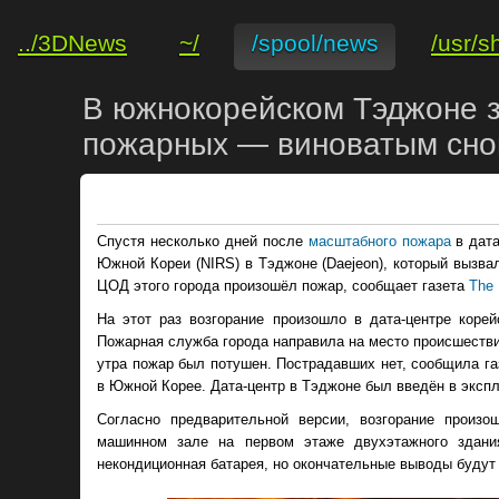
../3DNews
~/
/spool/news
/usr/s
В южнокорейском Тэджоне з
пожарных — виноватым сно
Спустя несколько дней после
масштабного пожара
в дата
Южной Кореи (NIRS) в Тэджоне (Daejeon), который вызв
ЦОД этого города произошёл пожар, сообщает газета
The 
На этот раз возгорание произошло в дата-центре корейс
Пожарная служба города направила на место происшествия 
утра пожар был потушен. Пострадавших нет, сообщила га
в Южной Корее. Дата-центр в Тэджоне был введён в экспл
Согласно предварительной версии, возгорание произо
машинном зале на первом этаже двухэтажного здания
некондиционная батарея, но окончательные выводы будут