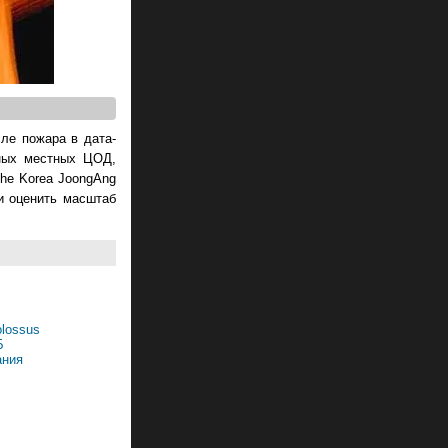
ле пожара в дата-
пных местных ЦОД,
The Korea JoongAng
 и оценить масштаб
lossus
Б
ания