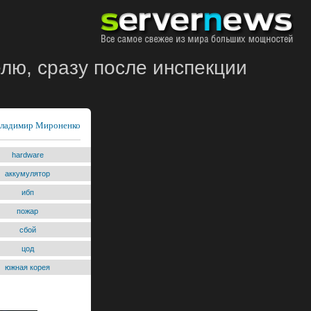
лю, сразу после инспекции
ладимир Мироненко
hardware
аккумулятор
ибп
пожар
сбой
цод
южная корея