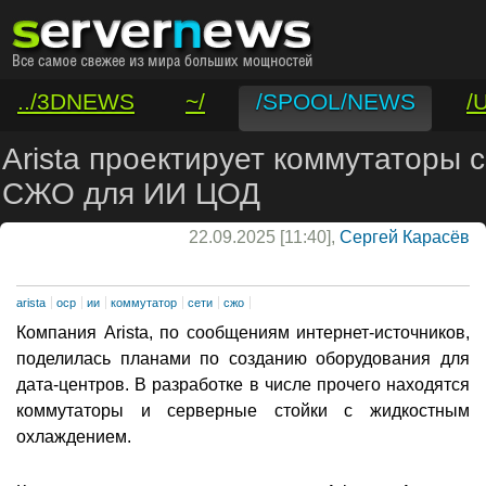
../3DNEWS
~/
/SPOOL/NEWS
/
/VAR/CONTACT
Arista проектирует коммутаторы с
СЖО для ИИ ЦОД
22.09.2025 [11:40],
Сергей Карасёв
arista
ocp
ии
коммутатор
сети
сжо
Компания Arista, по сообщениям интернет-источников,
поделилась планами по созданию оборудования для
дата-центров. В разработке в числе прочего находятся
коммутаторы и серверные стойки с жидкостным
охлаждением.