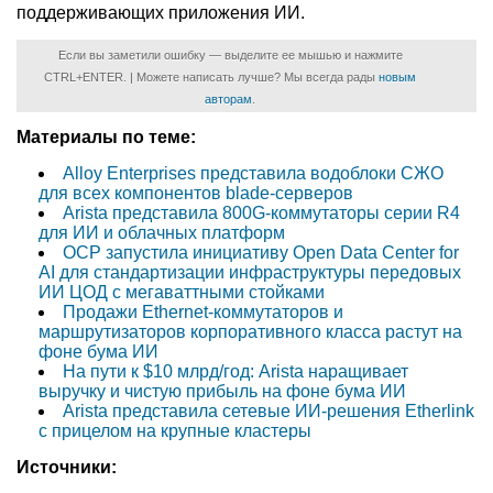
поддерживающих приложения ИИ.
Если вы заметили ошибку — выделите ее мышью и нажмите
CTRL+ENTER. | Можете написать лучше? Мы всегда рады
новым
авторам
.
Материалы по теме:
Alloy Enterprises представила водоблоки СЖО
для всех компонентов blade-серверов
Arista представила 800G-коммутаторы серии R4
для ИИ и облачных платформ
OCP запустила инициативу Open Data Center for
AI для стандартизации инфраструктуры передовых
ИИ ЦОД с мегаваттными стойками
Продажи Ethernet-коммутаторов и
маршрутизаторов корпоративного класса растут на
фоне бума ИИ
На пути к $10 млрд/год: Arista наращивает
выручку и чистую прибыль на фоне бума ИИ
Arista представила сетевые ИИ-решения Etherlink
с прицелом на крупные кластеры
Источники: