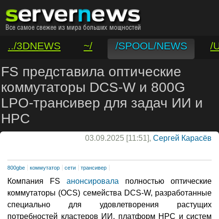
../3DNEWS
~/
/SPOOL/NEWS
/
/VAR/CONTACT
FS представила оптические
коммутаторы DCS-W и 800G
LPO-трансивер для задач ИИ и
НРС
03.09.2025 [11:51],
Сергей Карасёв
800gbe
коммутатор
сети
трансивер
Компания FS
анонсировала
полностью оптические
коммутаторы (OCS) семейства DCS-W, разработанные
специально для удовлетворения растущих
потребностей кластеров ИИ, платформ НРС и систем