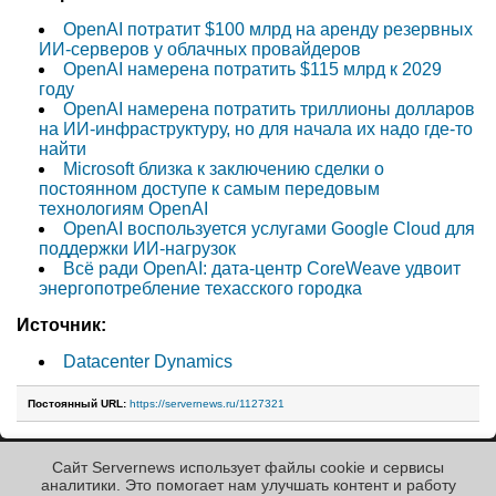
OpenAI потратит $100 млрд на аренду резервных
ИИ-серверов у облачных провайдеров
OpenAI намерена потратить $115 млрд к 2029
году
OpenAI намерена потратить триллионы долларов
на ИИ-инфраструктуру, но для начала их надо где-то
найти
Microsoft близка к заключению сделки о
постоянном доступе к самым передовым
технологиям OpenAI
OpenAI воспользуется услугами Google Cloud для
поддержки ИИ-нагрузок
Всё ради OpenAI: дата-центр CoreWeave удвоит
энергопотребление техасского городка
Источник:
Datacenter Dynamics
Постоянный URL:
https://servernews.ru/1127321
Сайт Servernews использует файлы cookie и сервисы
« Назад к ленте
аналитики. Это помогает нам улучшать контент и работу