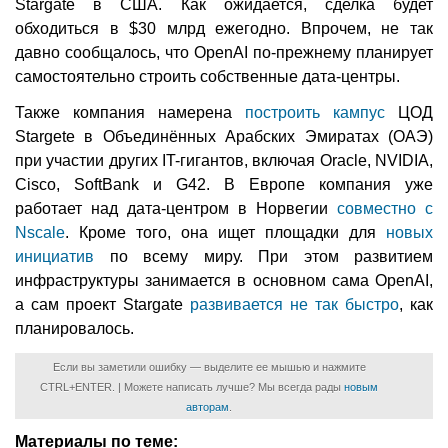
Stargate в США. Как ожидается, сделка будет
обходиться в $30 млрд ежегодно. Впрочем, не так
давно сообщалось, что OpenAI по-прежнему планирует
самостоятельно строить собственные дата-центры.
Также компания намерена
построить кампус
ЦОД
Stargete в Объединённых Арабских Эмиратах (ОАЭ)
при участии других IT-гигантов, включая Oracle, NVIDIA,
Cisco, SoftBank и G42. В Европе компания уже
работает над дата-центром в Норвегии
совместно с
Nscale
. Кроме того, она ищет площадки для
новых
инициатив
по всему миру. При этом развитием
инфраструктуры занимается в основном сама OpenAI,
а сам проект Stargate
развивается не так быстро
, как
планировалось.
Если вы заметили ошибку — выделите ее мышью и нажмите
CTRL+ENTER. | Можете написать лучше? Мы всегда рады
новым
авторам
.
Материалы по теме: