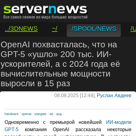
../3DNEWS
~/
/SPOOL/NEWS
/
/VAR/CONTACT
OpenAI похвасталась, что на
GPT-5 «ушло» 200 тыс. ИИ-
ускорителей, а с 2024 года её
вычислительные мощности
выросли в 15 раз
08.08.2025 [12:44],
Руслан Авдеев
hardware
openai
stargate
ии
цод
Одновременно с премьерой новейшей
ИИ-модели
GPT-5
компания OpenAI рассказала некоторые