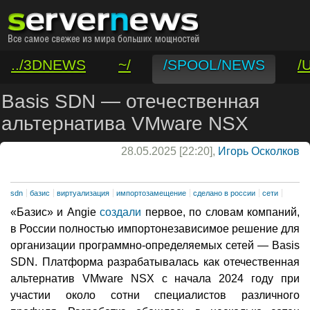
../3DNEWS
~/
/SPOOL/NEWS
/
/VAR/CONTACT
Basis SDN — отечественная
альтернатива VMware NSX
28.05.2025 [22:20],
Игорь Осколков
sdn
базис
виртуализация
импортозамещение
сделано в россии
сети
«Базис» и Angie
создали
первое, по словам компаний,
в России полностью импортонезависимое решение для
организации программно-определяемых сетей — Basis
SDN. Платформа разрабатывалась как отечественная
альтернатив VMware NSX с начала 2024 году при
участии около сотни специалистов различного