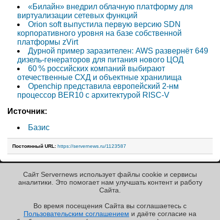
«Билайн» внедрил облачную платформу для
виртуализации сетевых функций
Orion soft выпустила первую версию SDN
корпоративного уровня на базе собственной
платформы zVirt
Дурной пример заразителен: AWS развернёт 649
дизель-генераторов для питания нового ЦОД
60 % российских компаний выбирают
отечественные СХД и объектные хранилища
Openchip представила европейский 2-нм
процессор BER10 с архитектурой RISC-V
Источник:
Базис
Постоянный URL:
https://servernews.ru/1123587
Сайт Servernews использует файлы cookie и сервисы
« Назад к ленте
аналитики. Это помогает нам улучшать контент и работу
Cайта.
Во время посещения Cайта вы соглашаетесь с
Пользовательским соглашением
и даёте согласие на
РЕКЛАМА • ООО «ЛАБОРАТОРИЯ ЧИСЛИТЕЛЬ»