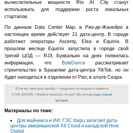
вычислительные мощности Rio AI City станут
использовать для поддержки роста локальных
стартапов.
По данным Data Center Map, в Рио-де-Жанейро в
настоящее время действует 21 дата-центр. В городе
работают операторы Ascenty, Elea и Equinix. В
прошлом месяце Equinix запустила в городе свой
третий ЦОД — RJ3. Буквально на днях появилась
информация, что
ByteDance
рассматривает
строительство в Бразилии дата-центра TikTok, но он
будет находиться в отдалении от Рио, в штате Сеара.
Если вы заметили ошибку — выделите ее мышью и нажмите
CTRL+ENTER. | Можете написать лучше? Мы всегда рады
новым
авторам
.
Материалы по теме:
Для майнинга и ИИ: ГЭС Itaipu запитает дата-
центры американской X8 Cloud и канадской Hive
Digital