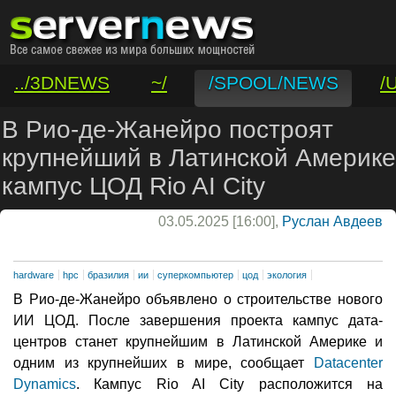
../3DNEWS
~/
/SPOOL/NEWS
/
/VAR/CONTACT
В Рио-де-Жанейро построят
крупнейший в Латинской Америке
кампус ЦОД Rio AI City
03.05.2025 [16:00],
Руслан Авдеев
hardware
hpc
бразилия
ии
суперкомпьютер
цод
экология
В Рио-де-Жанейро объявлено о строительстве нового
ИИ ЦОД. После завершения проекта кампус дата-
центров станет крупнейшим в Латинской Америке и
одним из крупнейших в мире, сообщает
Datacenter
Dynamics
. Кампус Rio AI City расположится на