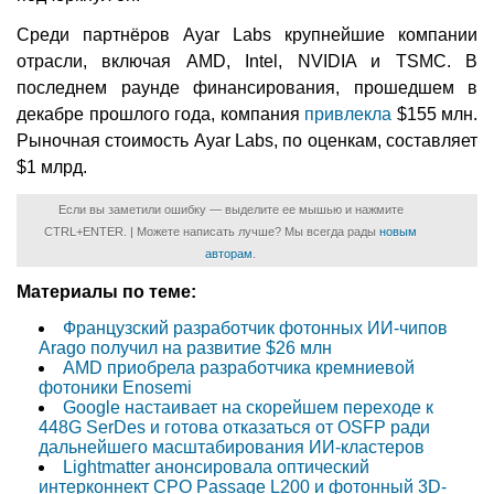
Среди партнёров Ayar Labs крупнейшие компании
отрасли, включая AMD, Intel, NVIDIA и TSMC. В
последнем раунде финансирования, прошедшем в
декабре прошлого года, компания
привлекла
$155 млн.
Рыночная стоимость Ayar Labs, по оценкам, составляет
$1 млрд.
Если вы заметили ошибку — выделите ее мышью и нажмите
CTRL+ENTER. | Можете написать лучше? Мы всегда рады
новым
авторам
.
Материалы по теме:
Французский разработчик фотонных ИИ-чипов
Arago получил на развитие $26 млн
AMD приобрела разработчика кремниевой
фотоники Enosemi
Google настаивает на скорейшем переходе к
448G SerDes и готова отказаться от OSFP ради
дальнейшего масштабирования ИИ-кластеров
Lightmatter анонсировала оптический
интерконнект CPO Passage L200 и фотонный 3D-