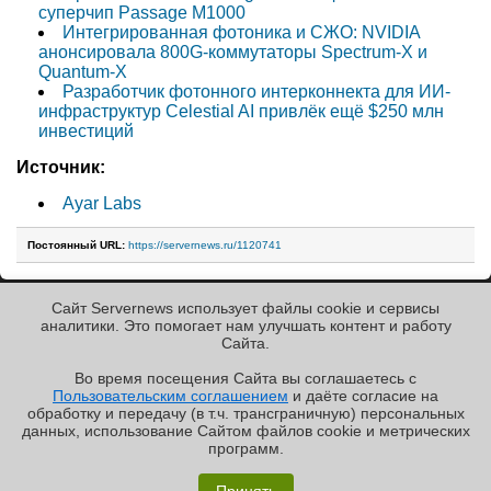
суперчип Passage M1000
Интегрированная фотоника и СЖО: NVIDIA
анонсировала 800G-коммутаторы Spectrum-X и
Quantum-X
Разработчик фотонного интерконнекта для ИИ-
инфраструктур Celestial AI привлёк ещё $250 млн
инвестиций
Источник:
Ayar Labs
Постоянный URL:
https://servernews.ru/1120741
Сайт Servernews использует файлы cookie и сервисы
« Назад к ленте
аналитики. Это помогает нам улучшать контент и работу
Cайта.
Во время посещения Cайта вы соглашаетесь с
Пользовательским соглашением
и даёте согласие на
✖
РЕКЛАМА • ООО «ЛАБОРАТОРИЯ ЧИСЛИТЕЛЬ»
обработку и передачу (в т.ч. трансграничную) персональных
Copyright ©2010-2026
данных, использование Cайтом файлов cookie и метрических
Servernews
.
Пользовательское
соглашение
.
Защищено
программ.
CURATOR
.
По всем интересующим Вас
«Графиня»: как Grafana, только лучше?
вопросам, Вы можете