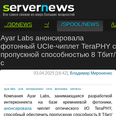
../3DNEWS
~/
/SPOOL/NEWS
/
/VAR/CONTACT
Ayar Labs анонсировала
фотонный UCIe-чиплет TeraPHY с
пропускной способностью 8 Тбит/
с
03.04.2025 [16:42],
Владимир Мироненко
ayar labs
ucie
интерконнект
сети
фотоника
чиплеты
Компания Ayar Labs, занимающаяся разработкой
интерконнекта на базе кремниевой фотоники,
анонсировала
чиплет оптического I/O TeraPHY,
способный обеспечить пропускную способность 8 Тбит/