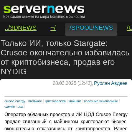
../3DNEWS
~/
/SPOOL/NEWS
/
/VAR/CONTACT
Только ИИ, только Stargate:
Crusoe окончательно избавилась
от криптобизнеса, продав его
NYDIG
28.03.2025 [12:43],
Руслан Авдеев
crusoe energy
hardware
криптовалюта
майнинг
полезные ископаемые
сделка
цод
Оператор облачных проектов и ИИ ЦОД Crusoe Energy
продал связанный с майнингом криптовалют бизнес,
окончательно отказавшись от криптопроектов. Ранее