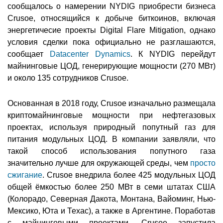
сообщалось о намерении NYDIG приобрести бизнеса
Crusoe, относящийся к добыче биткоинов, включая
энергетичесие проекты Digital Flare Mitigation, однако
условия сделки пока официально не разглашаются,
сообщает
Datacenter Dynamics
. К NYDIG перейдут
майнинговые ЦОД, генерирующие мощности (270 МВт)
и около 135 сотрудников Crusoe.
Основанная в 2018 году, Crusoe изначально размещала
криптомайнинговые мощности при нефтегазовых
проектах, используя природный попутный газ для
питания модульных ЦОД. В компании заявляли, что
такой способ использования попутного газа
значительно лучше для окружающей среды, чем
просто
сжигание
. Crusoe внедрила более 425 модульных ЦОД
общей ёмкостью более 250 МВт в семи штатах США
(Колорадо, Северная Дакота, Монтана, Вайоминг, Нью-
Мексико, Юта и Техас), а также в Аргентине. Поработав
с майнинговыми проектами, Crusoe запустила