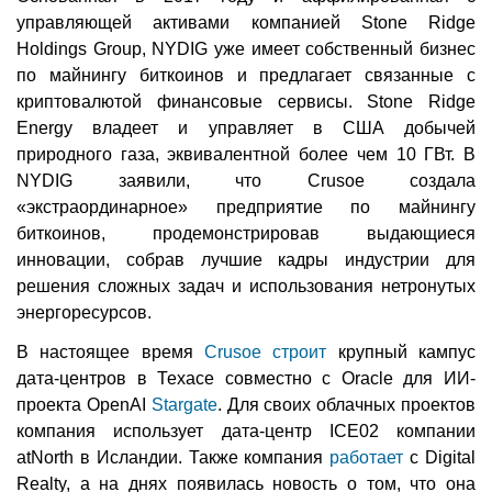
управляющей активами компанией Stone Ridge
Holdings Group, NYDIG уже имеет собственный бизнес
по майнингу биткоинов и предлагает связанные с
криптовалютой финансовые сервисы. Stone Ridge
Energy владеет и управляет в США добычей
природного газа, эквивалентной более чем 10 ГВт. В
NYDIG заявили, что Crusoe создала
«экстраординарное» предприятие по майнингу
биткоинов, продемонстрировав выдающиеся
инновации, собрав лучшие кадры индустрии для
решения сложных задач и использования нетронутых
энергоресурсов.
В настоящее время
Crusoe строит
крупный кампус
дата-центров в Техасе совместно с Oracle для ИИ-
проекта OpenAI
Stargate
. Для своих облачных проектов
компания использует дата-центр ICE02 компании
atNorth в Исландии. Также компания
работает
с Digital
Realty, а на днях появилась новость о том, что она