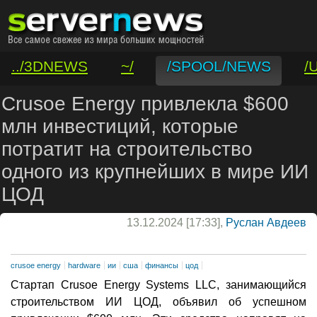
../3DNEWS
~/
/SPOOL/NEWS
/
/VAR/CONTACT
Crusoe Energy привлекла $600
млн инвестиций, которые
потратит на строительство
одного из крупнейших в мире ИИ
ЦОД
13.12.2024 [17:33],
Руслан Авдеев
crusoe energy
hardware
ии
сша
финансы
цод
Стартап Crusoe Energy Systems LLC, занимающийся
строительством ИИ ЦОД, объявил об успешном