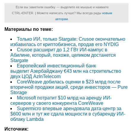
Если вы заметили ошибку — выделите ее мышью и нажмите
CTRL+ENTER. | Можете написать лучше? Мы всегда рады
новым
авторам
.
Материалы по теме:
Только ИИ, только Stargate: Crusoe окончательно
избавилась от криптобизнеса, продав его NYDIG
Crusoe расширит до 1,2 ГВт ИИ-кампус в
Абилине, который, похоже, целиком достанется
Stargate
Европейский инвестиционный банк
выделит Азербайджану €43 млн на строительство
двух ЦОД AzInTelecom
CoreWeave добилась оценки в $23 млрд после
вторичной продажи акций, среди инвесторов — Pure
Storage
Microsoft потратит $10 млрд на аренду ИИ-
серверов у своего конкурента CoreWeave
Supermicro впервые арендовала дата-центр за
$600 млн и тут же сдала мощности в субаренду ИИ-
облаку Lambda
Источник: