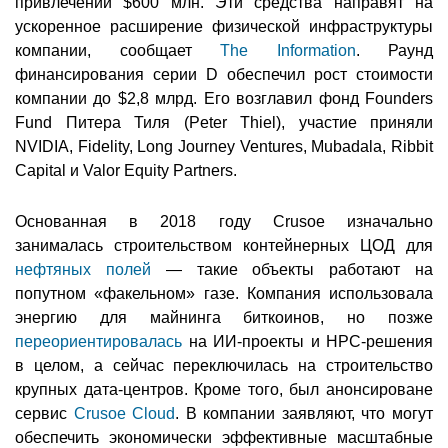
привлечении $600 млн. Эти средства направят на
ускоренное расширение физической инфраструктуры
компании, сообщает
The Information
. Раунд
финансирования серии D обеспечил рост стоимости
компании до $2,8 млрд. Его возглавил фонд Founders
Fund Питера Тиля (Peter Thiel), участие приняли
NVIDIA, Fidelity, Long Journey Ventures, Mubadala, Ribbit
Capital и Valor Equity Partners.
Основанная в 2018 году Crusoe изначально
занималась строительством контейнерных ЦОД для
нефтяных полей
— такие объекты работают на
попутном «факельном» газе. Компания использовала
энергию для майнинга биткоинов, но позже
переориентировалась
на ИИ-проекты и HPC-решения
в целом, а сейчас переключилась на строительство
крупных дата-центров. Кроме того, был анонсироване
сервис
Crusoe Cloud
. В компании заявляют, что могут
обеспечить экономически эффективные масштабные