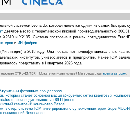
тельной системой Leonardo, которая является одним из самых быстрых 
ет
девятое место с теоретической пиковой производительностью 306,31
 X2610 и X2135. Система построена в рамках сотрудничества EuroHP
ьютеров
и
ИИ-фабрик
.
(Финляндия) в 2018 году. Она поставляет полнофункциональные квант
тельских институтов, университетов и предприятий. Ранее IQM заявля
ировалось представить в I квартале 2025 года.
и нажмите CTRL+ENTER. | Можете написать лучше? Мы всегда рады
новым авторам
.
12-кубитным фотонным процессором
нов, который станет основной масштабируемых сетей квантовых компьют
edalus с производительностью 89 Пфлопс
битный квантовый компьютер Pasqal
компьютер: система IQM интегрирована с суперкомпьютером SuperMUC-
ых вычислений Resonance