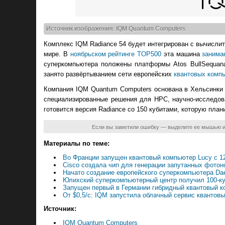
Источник изображения: IQM Quantum Computers
Комплекс IQM Radiance 54 будет интегрирован с вычисли
мире. В
ноябрьском рейтинге TOP500
эта машина
занима
суперкомпьютера положены платформы Atos BullSequana
занято развёртыванием сети европейских
квантовых комп
Компания IQM Quantum Computers основана в Хельсинки 
специализированные решения для HPC, научно-исследова
готовится версия Radiance со 150 кубитами, которую план
Если вы заметили ошибку — выделите ее мышью 
Материалы по теме:
Во Франции запущен квантовый компьютер Lucy с 
Cisco создала чип для генерации запутанных фото
Начато создание европейского суперкомпьютера Da
Юлихский суперкомпьютерный центр получил 100-ку
Запущен первый в Германии гибридный квантовый 
От $0,5/с: IQM запустила облачный сервис квантов
Источник:
IQM Quantum Computers