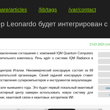
hare/articles
/lib/tags
/var/contact
р Leonardo будет интегрирован 
23.03.2025 [14
заключении соглашения с компанией IQM Quantum Computers
лительного комплекса. Речь идёт о системе IQM Radiance в
центров Италии. Некоммерческий консорциум состоит из 69
вательской организации. Своей задачей консорциум ставит
оставления суперкомпьютеров и инструментов визуализации.
тале нынешнего года. Это будет первый локальный квантовый
кв
ьютерный центр намерен использовать новую систему для
ии, квантовой связи и квантовых алгоритмов ИИ.