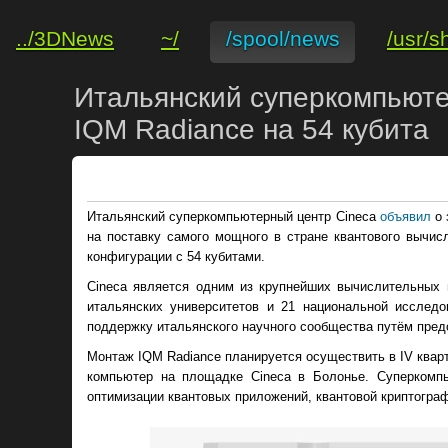
../3DNews
~/
/spool/news
/usr/s
Итальянский суперкомпьюте
IQM Radiance на 54 кубита
Итальянский суперкомпьютерный центр Cineca
объявил
о 
на поставку самого мощного в стране квантового вычис
конфигурации с 54 кубитами.
Cineca является одним из крупнейших вычислительных 
итальянских университетов и 21 национальной исследо
поддержку итальянского научного сообщества путём пред
Монтаж IQM Radiance планируется осуществить в IV квар
компьютер на площадке Cineca в Болонье. Суперкомп
оптимизации квантовых приложений, квантовой криптограф