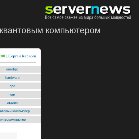
с квантовым компьютером
:08],
Сергей Карасёв
eurohpc
hardware
hpc
iqm
италия
антовый компьютер
суперкомпьютер