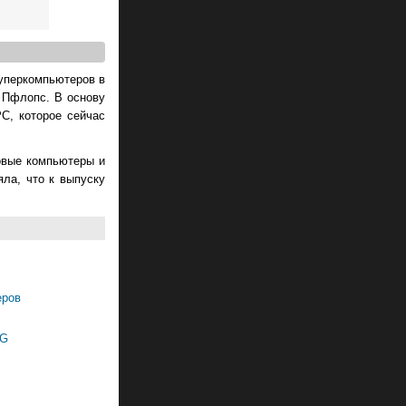
суперкомпьютеров в
 Пфлопс. В основу
C, которое сейчас
овые компьютеры и
ла, что к выпуску
еров
NG