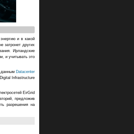
энергию и в какой
е затронет других
вания. Ирландские
и, и учитывать это
о данным
Datacenter
ital Infrastructure
ектросетей EirGrid
аторий, предложив
ить разрешения на