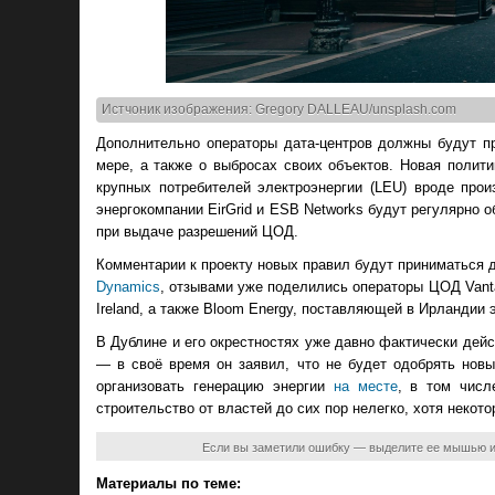
Истчоник изображения: Gregory DALLEAU/unsplash.com
Дополнительно операторы дата-центров должны будут п
мере, а также о выбросах своих объектов. Новая полит
крупных потребителей электроэнергии (LEU) вроде про
энергокомпании EirGrid и ESB Networks будут регулярно 
при выдаче разрешений ЦОД.
Комментарии к проекту новых правил будут приниматься д
Dynamics
, отзывами уже поделились операторы ЦОД Vantage, 
Ireland, а также Bloom Energy, поставляющей в Ирландии
В Дублине и его окрестностях уже давно фактически дей
— в своё время он заявил, что не будет одобрять нов
организовать генерацию энергии
на месте
, в том числ
строительство от властей до сих пор нелегко, хотя некот
Если вы заметили ошибку — выделите ее мышью 
Материалы по теме: