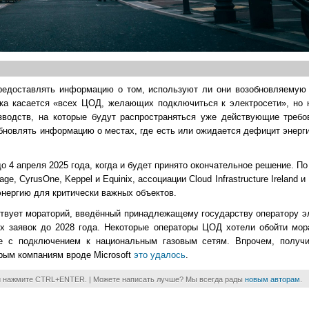
редоставлять информацию о том, используют ли они возобновляемую 
ика касается «всех ЦОД, желающих подключиться к электросети», но н
изводств, на которые будут распространяться уже действующие требо
обновлять информацию о местах, где есть или ожидается дефицит энерги
о 4 апреля 2025 года, когда и будет принято окончательное решение. П
CyrusOne, Keppel и Equinix, ассоциации Cloud Infrastructure Ireland и Dig
 энергию для критически важных объектов.
ствует мораторий, введённый принадлежащему государству оператору эл
ых заявок до 2028 года. Некоторые операторы ЦОД хотели обойти мор
е с подключением к национальным газовым сетям. Впрочем, получ
орым компаниям вроде Microsoft
это удалось
.
и нажмите CTRL+ENTER. | Можете написать лучше? Мы всегда рады
новым авторам
.