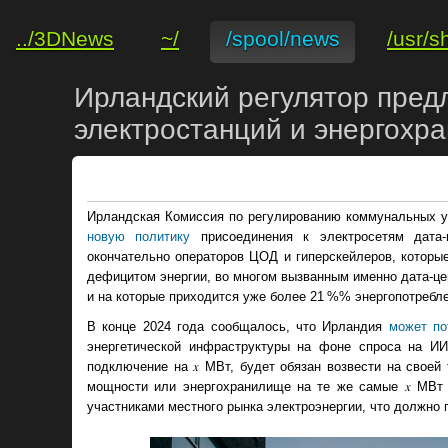
../3DNews
~/
/spool/news
/usr/s
Ирландский регулятор пред
электростанций и энергохр
Ирландская Комиссия по регулированию коммунальных услу
новую политику
присоединения к электросетям дата-
окончательно операторов ЦОД и гиперскейлеров, которые
дефицитом энергии, во многом вызванным именно дата-цен
и на которые приходится уже более 21 %% энергопотребле
В конце 2024 года сообщалось, что Ирландия
может по
энергетической инфраструктуры на фоне спроса на И
подключение на 𝑥 МВт, будет обязан возвести на своей
мощности или энергохранилище на те же самые 𝑥 МВт 
участниками местного рынка электроэнергии, что должно