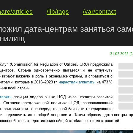
hare/articles
/lib/tags
/var/contact
ложил дата-центрам заняться сам
анилищ
21.02.2025 [2
г (Commission for Regulation of Utilities, CRU) предложила
центров. Страна одновременно пытается и не отпугнуть
 играют важную в роль в экономике страны, и справиться с
трами, которые в 2015–2023 гг.
нарастили аппетиты
на 473 %
ния всей страны.
терять
позиции лидера рынка ЦОД из-за нехватки развитой
И. Согласно предложенной политике, ЦОД, запрашивающий
 территории или в непосредственной близости генерирующие
и подключить их к общей энергосети. Таким образом, дата-центры п
 поспособствовать достижению общей стабильности электросетей.