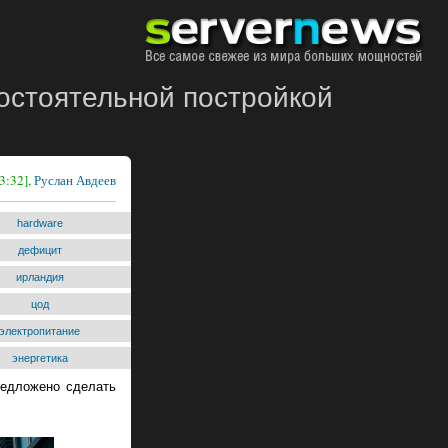
остоятельной постройкой
3:32],
Руслан Авдеев
hardware
дефицит
ирландия
цод
электропитание
энергетика
редложено сделать