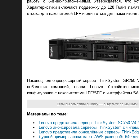
работы с бизнес-приложениями. Утверждается, что у
Характеристики включают поддержку до 128 Гбайт памяти
отсека для накопителей LFF и один отсек для накопителя
Наконец, однопроцессорный сервер ThinkSystem SR250 
небольших компаний, говорит Lenovo. Устройство мо
конфигурации с накопителями LFF/SFF с интерфейсом S
Если вы заметили ошибку — выделите ее мышью 
Материалы по теме:
Lenovo представила сервер ThinkSystem SC750 V4 Ne
Lenovo анонсировала серверы ThinkSystem с чипами
Lenovo представила обновлённые серверы ThinkEd
Дурной пример заразителен: AWS развернёт 649 ди