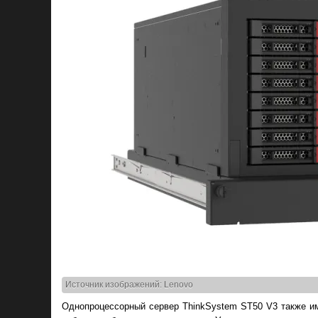
Источник изображений: Lenovo
Однопроцессорный сервер ThinkSystem ST50 V3 также им