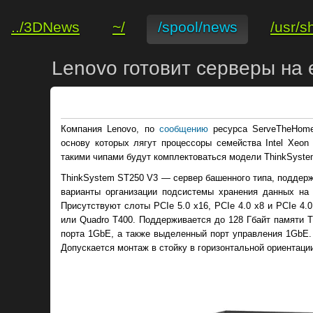
../3DNews
~/
/spool/news
/usr/s
Lenovo готовит серверы на 
Компания Lenovo, по
сообщению
ресурса ServeTheHome
основу которых лягут процессоры семейства Intel Xeon
такими чипами будут комплектоваться модели ThinkSyste
ThinkSystem ST250 V3 — сервер башенного типа, поддер
варианты организации подсистемы хранения данных на
Присутствуют слоты PCIe 5.0 x16, PCIe 4.0 x8 и PCIe 4.
или Quadro T400. Поддерживается до 128 Гбайт памяти 
порта 1GbE, а также выделенный порт управления 1GbE.
Допускается монтаж в стойку в горизонтальной ориентаци