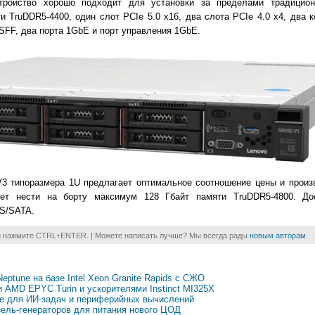
стройство хорошо подходит для установки за пределами традицион
 TruDDR5-4400, один слот PCIe 5.0 x16, два слота PCIe 4.0 x4, два к
 SFF, два порта 1GbE и порт управления 1GbE.
V3 типоразмера 1U предлагает оптимальное соотношение цены и произ
жет нести на борту максимум 128 Гбайт памяти TruDDR5-4800. До
AS/SATA.
и нажмите CTRL+ENTER. | Можете написать лучше? Мы всегда рады
новым авторам
.
ptune на базе Intel Xeon Granite Rapids с СЖО
 AMD EPYC Turin и ускорителями Instinct MI325X
ge для ИИ-задач и периферийных вычислений
зель-генераторов для питания нового ЦОД