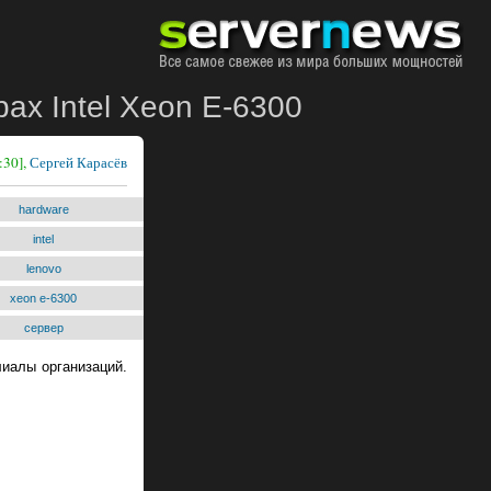
ах Intel Xeon E-6300
:30],
Сергей Карасёв
hardware
intel
lenovo
xeon e-6300
сервер
иалы организаций.