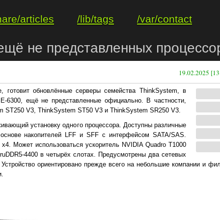
hare/articles
/lib/tags
/var/contact
ещё не представленных процессор
19.02.2025 [13
, готовит обновлённые серверы семейства ThinkSystem, в
 E-6300, ещё не представленные официально. В частности,
m ST250 V3, ThinkSystem ST50 V3 и ThinkSystem SR250 V3.
живающий установку одного процессора. Доступны различные
 основе накопителей LFF и SFF с интерфейсом SATA/SAS.
0 x4. Может использоваться ускоритель NVIDIA Quadro T1000
TruDDR5-4400 в четырёх слотах. Предусмотрены два сетевых
 Устройство ориентировано прежде всего на небольшие компании и фил
и.