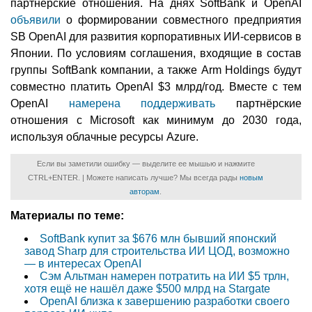
партнёрские отношения. На днях SoftBank и OpenAI
объявили
о формировании совместного предприятия
SB OpenAI для развития корпоративных ИИ-сервисов в
Японии. По условиям соглашения, входящие в состав
группы SoftBank компании, а также Arm Holdings будут
совместно платить OpenAI $3 млрд/год. Вместе с тем
OpenAI
намерена поддерживать
партнёрские
отношения с Microsoft как минимум до 2030 года,
используя облачные ресурсы Azure.
Если вы заметили ошибку — выделите ее мышью и нажмите
CTRL+ENTER. | Можете написать лучше? Мы всегда рады
новым
авторам
.
Материалы по теме:
SoftBank купит за $676 млн бывший японский
завод Sharp для строительства ИИ ЦОД, возможно
— в интересах OpenAI
Сэм Альтман намерен потратить на ИИ $5 трлн,
хотя ещё не нашёл даже $500 млрд на Stargate
OpenAI близка к завершению разработки своего