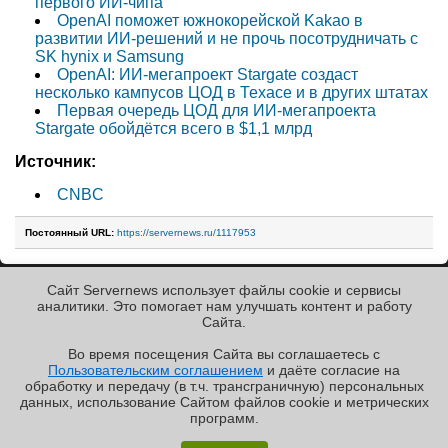
первого ИИ-чипа
OpenAI поможет южнокорейской Kakao в
развитии ИИ-решений и не прочь посотрудничать с
SK hynix и Samsung
OpenAI: ИИ-мегапроект Stargate создаст
несколько кампусов ЦОД в Техасе и в других штатах
Первая очередь ЦОД для ИИ-мегапроекта
Stargate обойдётся всего в $1,1 млрд
Источник:
CNBC
Постоянный URL:
https://servernews.ru/1117953
Сайт Servernews использует файлы cookie и сервисы
« Назад к ленте
аналитики. Это помогает нам улучшать контент и работу
Cайта.
Во время посещения Cайта вы соглашаетесь с
Пользовательским соглашением
и даёте согласие на
✖
обработку и передачу (в т.ч. трансграничную) персональных
Copyright ©2010-2026
данных, использование Cайтом файлов cookie и метрических
Servernews
.
Пользовательское
соглашение
.
Защищено
программ.
CURATOR
.
Обзор «малолитражного суперкомпьютера» MSI
По всем интересующим Вас
вопросам, Вы можете