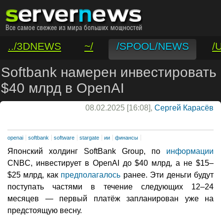
../3DNEWS
~/
/SPOOL/NEWS
/
/VAR/CONTACT
Softbank намерен инвестировать
$40 млрд в OpenAI
08.02.2025 [16:08],
Сергей Карасёв
openai
softbank
software
stargate
ии
финансы
Японский холдинг SoftBank Group, по
информации
CNBC, инвестирует в OpenAI до $40 млрд, а не $15–
$25 млрд, как
предполагалось
ранее. Эти деньги будут
поступать частями в течение следующих 12–24
месяцев — первый платёж запланирован уже на
предстоящую весну.