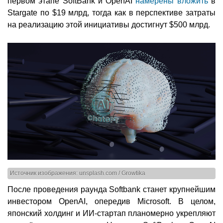
первом этапе SoftBank и OpenAI
намерены вложить
в
Stargate по $19 млрд, тогда как в перспективе затраты
на реализацию этой инициативы достигнут $500 млрд.
Источник изображения: unsplash.com / Growtika
После проведения раунда Softbank станет крупнейшим
инвестором OpenAI, опередив Microsoft. В целом,
японский холдинг и ИИ-стартап планомерно укрепляют