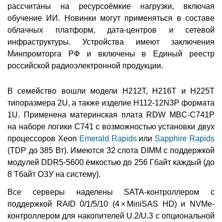
рассчитаны на ресурсоёмкие нагрузки, включая
обучение ИИ. Новинки могут применяться в составе
облачных платформ, дата-центров и сетевой
инфраструктуры. Устройства имеют заключения
Минпромторга РФ и включены в Единый реестр
российской радиоэлектронной продукции.
В семейство вошли модели H212T, H216T и H225T
типоразмера 2U, а также изделие H112-12N3P формата
1U. Применена материнская плата RDW MBC-C741P
на наборе логики C741 с возможностью установки двух
процессоров Xeon
Emerald Rapids
или
Sapphire Rapids
(TDP до 385 Вт). Имеются 32 слота DIMM с поддержкой
модулей DDR5-5600 ёмкостью до 256 Гбайт каждый (до
8 Тбайт ОЗУ на систему).
Все серверы наделены SATA-контроллером с
поддержкой RAID 0/1/5/10 (4 × MiniSAS HD) и NVMe-
контроллером для накопителей U.2/U.3 с опциональной