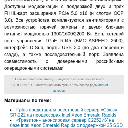
Доступны модификации с поддержкой двух и трёх
FHHL-карт расширения PCIe 5.0 x16 (и слотом OCP
3.0). Все устройства комплектуются вентиляторами с
возможностью горячей замены и двумя блоками
питания мощностью 1300/1600/2200 Вт. Есть сетевой
порт управления 1GbE RJ45 (BMC ASPEED 2600),
интерфейс D-Sub, порты USB 3.0 (по два спереди и
сзади), а также последовательный порт. Заявлена
совместимость с доверенными российскими
операционными системами.
Если вы заметили ошибку — выделите ее мышью и нажмите
CTRL+ENTER. | Можете написать лучше? Мы всегда рады
новым
авторам
.
Материалы по теме:
Fplus представила реестровый сервер «Союз»
SR-222 на процессорах Intel Xeon Emerald Rapids
«Гравитон» анонсировал сервер С2252ИУ на
базе Intel Xeon Emerald Rapids с поддержкой 25 SSD