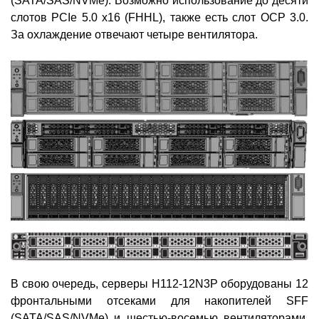
(SATA/SAS/NVMe). Возможно использование до десяти
слотов PCIe 5.0 x16 (FHHL), также есть слот OCP 3.0.
За охлаждение отвечают четыре вентилятора.
В свою очередь, серверы H112-12N3P оборудованы 12
фронтальными отсеками для накопителей SFF
(SATA/SAS/NVMe) и шестью-восемью вентиляторами.