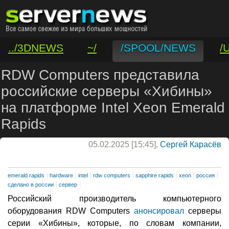
../3DNEWS
~/
/SPOOL/NEWS
/
/VAR/CONTACT
RDW Computers представила
российские серверы «Хибины»
на платформе Intel Xeon Emerald
Rapids
05.02.2025 [15:45],
Сергей Карасёв
emerald rapids
hardware
intel
rdw computers
sapphire rapids
xeon
россия
сделано в россии
сервер
Российский производитель компьютерного
оборудования RDW Computers
анонсировал
серверы
серии «Хибины», которые, по словам компании,