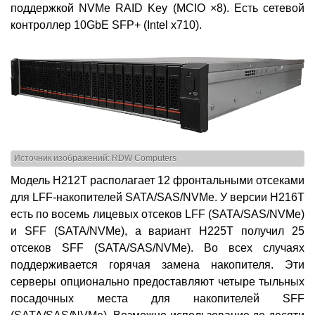
поддержкой NVMе RAID Key (MCIO ×8). Есть сетевой
контроллер 10GbE SFP+ (Intel x710).
Источник изображений: RDW Computers
Модель H212T располагает 12 фронтальными отсеками
для LFF-накопителей SATA/SAS/NVMe. У версии H216T
есть по восемь лицевых отсеков LFF (SATA/SAS/NVMe)
и SFF (SATA/NVMe), а вариант H225T получил 25
отсеков SFF (SATA/SAS/NVMe). Во всех случаях
поддерживается горячая замена накопителя. Эти
серверы опционально предоставляют четыре тыльных
посадочных места для накопителей SFF