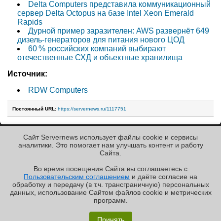
Delta Computers представила коммуникационный
сервер Delta Octopus на базе Intel Xeon Emerald
Rapids
Дурной пример заразителен: AWS развернёт 649
дизель-генераторов для питания нового ЦОД
60 % российских компаний выбирают
отечественные СХД и объектные хранилища
Источник:
RDW Computers
Постоянный URL:
https://servernews.ru/1117751
Сайт Servernews использует файлы cookie и сервисы
« Назад к ленте
аналитики. Это помогает нам улучшать контент и работу
Cайта.
Во время посещения Cайта вы соглашаетесь с
Пользовательским соглашением
и даёте согласие на
✖
РЕКЛАМА • ООО «ЛАБОРАТОРИЯ ЧИСЛИТЕЛЬ»
обработку и передачу (в т.ч. трансграничную) персональных
Copyright ©2010-2026
данных, использование Cайтом файлов cookie и метрических
Servernews
.
Пользовательское
соглашение
.
Защищено
программ.
CURATOR
.
По всем интересующим Вас
«Графиня»: как Grafana, только лучше?
вопросам, Вы можете
Принять
направить сообщение нам в
/var/contact