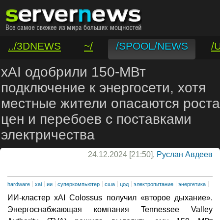
../3DNEWS
~/
/SPOOL/NEWS
/
/VAR/CONTACT
xAI одобрили 150-МВт
подключение к энергосети, хотя
местные жители опасаются роста
цен и перебоев с поставками
электричества
24.12.2024 [21:50],
Руслан Авдеев
hardware
xai
ии
суперкомпьютер
сша
цод
электропитание
энергетика
ИИ-кластер xAI Colossus получил «второе дыхание».
Энергоснабжающая компания Tennessee Valley