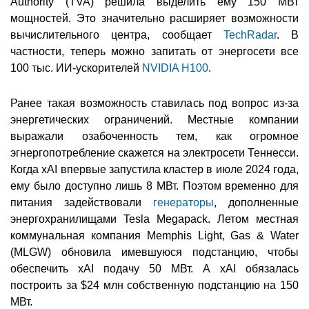
Authority (TVA) решила выделить ему 150 МВт
мощностей. Это значительно расширяет возможности
вычислительного центра, сообщает
TechRadar
. В
частности, теперь можно запитать от энергосети все
100 тыс. ИИ-ускорителей
NVIDIA H100
.
Ранее такая возможность ставилась под вопрос из-за
энергетических ограничений. Местные компании
выражали озабоченность тем, как огромное
эгнергопотребление скажется на электросети Теннесси.
Когда xAI впервые запустила кластер в июле 2024 года,
ему было доступно лишь 8 МВт. Поэтом временно для
питания задействовали
генераторы
, дополненные
энергохранилищами Tesla Megapack. Летом местная
коммунальная компания Memphis Light, Gas & Water
(MLGW) обновила имевшуюся подстанцию, чтобы
обеспечить xAI подачу 50 МВт. А xAI обязалась
построить за $24 млн собственную подстанцию на 150
МВт.