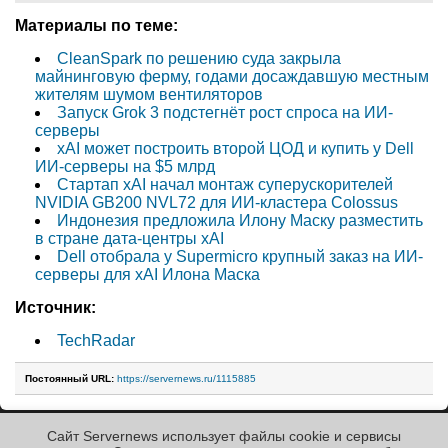
Материалы по теме:
CleanSpark по решению суда закрыла
майнинговую ферму, годами досаждавшую местным
жителям шумом вентиляторов
Запуск Grok 3 подстегнёт рост спроса на ИИ-
серверы
xAI может построить второй ЦОД и купить у Dell
ИИ-серверы на $5 млрд
Стартап xAI начал монтаж суперускорителей
NVIDIA GB200 NVL72 для ИИ-кластера Colossus
Индонезия предложила Илону Маску разместить
в стране дата-центры xAI
Dell отобрала у Supermicro крупный заказ на ИИ-
серверы для xAI Илона Маска
Источник:
TechRadar
Постоянный URL:
https://servernews.ru/1115885
Сайт Servernews использует файлы cookie и сервисы
« Назад к ленте