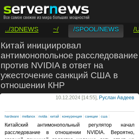
../3DNEWS
~/
/SPOOL/NEWS
/
/VAR/CONTACT
Китай инициировал
антимонопольное расследование
против NVIDIA в ответ на
ужесточение санкций США в
отношении КНР
10.12.2024 [14:55],
Руслан Авдеев
hardware
mellanox
nvidia
китай
конкуренция
санкции
сша
Китайский антимонопольный регулятор начал
расследование в отношении NVIDIA. Вероятно,