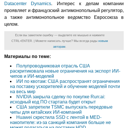
Datacenter Dynamics
. Интерес к делам компании
проявляет и французский антимонопольный регулятор,
а также антимонопольное ведомство Евросоюза в
целом.
Если вы заметили ошибку — выделите ее мышью и нажмите
CTRL+ENTER. | Можете написать лучше? Мы всегда рады
новым
авторам
.
Материалы по теме:
Полупроводниковая отрасль США
раскритиковала новые ограничения на экспорт ИИ-
чипов и ИИ-моделей
ИИ по квотам: США распространят ограничения
на поставку ускорителей и обучение моделей почти
на весь мир
NVIDIA закрыла сделку по покупке Run:ai:
исходный код ПО стартапа будет открыт
США запретили TSMC выпускать передовые
чипы для китайских ИИ-компаний
Huawei скрестила SSD с лентой в MED-
накопителе: из-за санкций компания больше не
может полагаться на поставки HDD