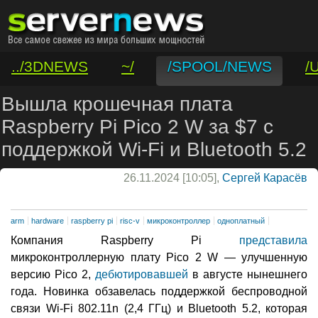
../3DNEWS
~/
/SPOOL/NEWS
/
/VAR/CONTACT
Вышла крошечная плата
Raspberry Pi Pico 2 W за $7 с
поддержкой Wi-Fi и Bluetooth 5.2
26.11.2024 [10:05],
Сергей Карасёв
arm
hardware
raspberry pi
risc-v
микроконтроллер
одноплатный
Компания Raspberry Pi
представила
микроконтроллерную плату Pico 2 W — улучшенную
версию Pico 2,
дебютировавшей
в августе нынешнего
года. Новинка обзавелась поддержкой беспроводной
связи Wi-Fi 802.11n (2,4 ГГц) и Bluetooth 5.2, которая