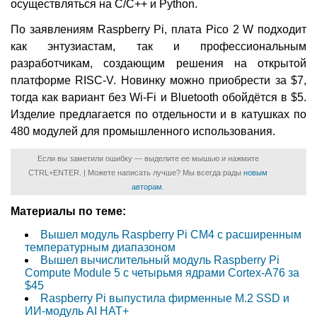
осуществляться на C/C++ и Python.
По заявлениям Raspberry Pi, плата Pico 2 W подходит
как энтузиастам, так и профессиональным
разработчикам, создающим решения на открытой
платформе RISC-V. Новинку можно приобрести за $7,
тогда как вариант без Wi-Fi и Bluetooth обойдётся в $5.
Изделие предлагается по отдельности и в катушках по
480 модулей для промышленного использования.
Если вы заметили ошибку — выделите ее мышью и нажмите
CTRL+ENTER. | Можете написать лучше? Мы всегда рады
новым
авторам
.
Материалы по теме:
Вышел модуль Raspberry Pi CM4 с расширенным
температурным диапазоном
Вышел вычислительный модуль Raspberry Pi
Compute Module 5 с четырьмя ядрами Cortex-A76 за
$45
Raspberry Pi выпустила фирменные M.2 SSD и
ИИ-модуль AI HAT+