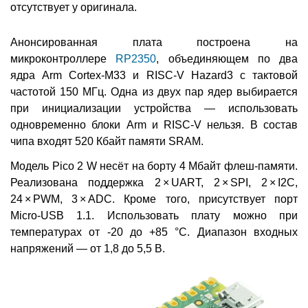
отсутствует у оригинала.
Анонсированная плата построена на
микроконтроллере
RP2350
, объединяющем по два
ядра Arm Cortex-M33 и RISC-V Hazard3 с тактовой
частотой 150 МГц. Одна из двух пар ядер выбирается
при инициализации устройства — использовать
одновременно блоки Arm и RISC-V нельзя. В состав
чипа входят 520 Кбайт памяти SRAM.
Модель Pico 2 W несёт на борту 4 Мбайт флеш-памяти.
Реализована поддержка 2 × UART, 2 × SPI, 2 × I2C,
24 × PWM, 3 × ADC. Кроме того, присутствует порт
Micro-USB 1.1. Использовать плату можно при
температурах от -20 до +85 °C. Диапазон входных
напряжений — от 1,8 до 5,5 В.