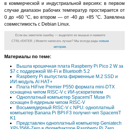
в коммерческой и индустриальной версиях: в первом
случае диапазон рабочих температур простирается от
0 до +60 °C, во втором — от -40 до +85 °C. Заявлена
совместимость с Debian Linux.
Если вы заметили ошибку — выделите ее мышью и нажмите
CTRL+ENTER. | Можете написать лучше? Мы всегда рады
новым
авторам
.
Материалы по теме:
Вышла крошечная плата Raspberry Pi Pico 2 W за
$7 с поддержкой Wi-Fi и Bluetooth 5.2
Raspberry Pi выпустила фирменные M.2 SSD и
ИИ-модуль AI HAT+
Плата HiFive Premier P550 формата mini-DTX
оснащена чипом RISC-V с ИИ-ускорителем
Одноплатный компьютер SpacemiT Muse Pi
оснащен 8-ядерным чипом RISC-V
Восьмиядерный RISC-V с NPU: одноплатный
компьютер Banana Pi BPI-F3 получил чип SpacemiT
K1
Представлен одноплатный компьютер Geniatech
XPI-3566-Zero в формфакторе Raspberry Pi Zero