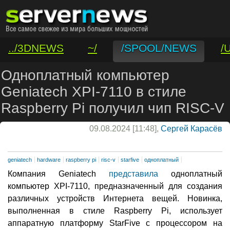
../3DNEWS
~/
/SPOOL/NEWS
/
/VAR/CONTACT
Одноплатный компьютер
Geniatech XPI-7110 в стиле
Raspberry Pi получил чип RISC-V
09.08.2024 [11:48],
Сергей Карасёв
geniatech
hardware
raspberry pi
risc-v
starfive
одноплатный
Компания Geniatech
представила
одноплатный
компьютер XPI-7110, предназначенный для создания
различных устройств Интернета вещей. Новинка,
выполненная в стиле Raspberry Pi, использует
аппаратную платформу StarFive с процессором на