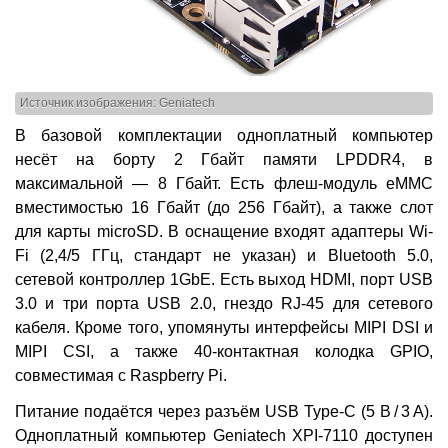
Источник изображения: Geniatech
В базовой комплектации одноплатный компьютер
несёт на борту 2 Гбайт памяти LPDDR4, в
максимальной — 8 Гбайт. Есть флеш-модуль eMMC
вместимостью 16 Гбайт (до 256 Гбайт), а также слот
для карты microSD. В оснащение входят адаптеры Wi-
Fi (2,4/5 ГГц, стандарт не указан) и Bluetooth 5.0,
сетевой контроллер 1GbE. Есть выход HDMI, порт USB
3.0 и три порта USB 2.0, гнездо RJ-45 для сетевого
кабеля. Кроме того, упомянуты интерфейсы MIPI DSI и
MIPI CSI, а также 40-контактная колодка GPIO,
совместимая с Raspberry Pi.
Питание подаётся через разъём USB Type-C (5 В / 3 A).
Одноплатный компьютер Geniatech XPI-7110 доступен