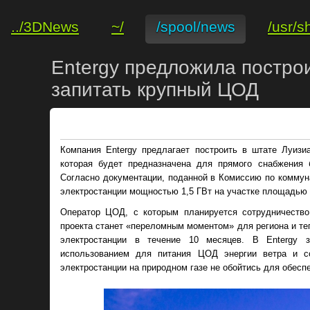
../3DNews
~/
/spool/news
/usr/s
Entergy предложила построи
запитать крупный ЦОД
Компания Entergy предлагает построить в штате Луизи
которая будет предназначена для прямого снабжения
Согласно документации, поданной в Комиссию по коммун
электростанции мощностью 1,5 ГВт на участке площадью о
Оператор ЦОД, с которым планируется сотрудничество,
проекта станет «переломным моментом» для региона и те
электростанции в течение 10 месяцев. В Entergy з
использованием для питания ЦОД энергии ветра и с
электростанции на природном газе не обойтись для обесп