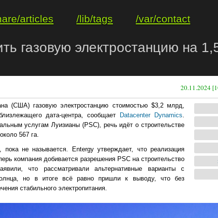
hare/articles
/lib/tags
/var/contact
ть газовую электростанцию на 1,
20.11.2024 [1
ана (США) газовую электростанцию стоимостью $3,2 млрд,
 близлежащего дата-центра, сообщает
Datacenter Dynamics
.
альным услугам Луизианы (PSC), речь идёт о строительстве
коло 567 га.
 пока не называется. Entergy утверждает, что реализация
перь компания добивается разрешения PSC на строительство
аявили, что рассматривали альтернативные варианты с
олнца, но в итоге всё равно пришли к выводу, что без
ечения стабильного электропитания.