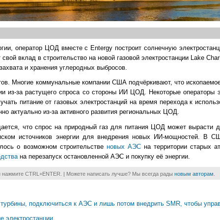
гии, оператор ЦОД вместе с Entergy построит солнечную электростанц
 свой вклад в строительство на новой газовой электростанции Lake Cha
захвата и хранения углеродных выбросов.
тов. Многие коммунальные компании США подчёркивают, что ископаемо
гии из-за растущего спроса со стороны ИИ ЦОД. Некоторые операторы 
лучать питание от газовых электростанций на время перехода к исполь
нно актуально из-за активного развития региональных ЦОД.
дается, что спрос на природный газ для питания ЦОД может вырасти 
оиском источников энергии для внедрения новых ИИ-мощностей. В С
алось о возможном строительстве
новых АЭС
на территории старых а
едства
на перезапуск остановленной АЭС и покупку её энергии.
и нажмите CTRL+ENTER. | Можете написать лучше? Мы всегда рады
новым авторам
.
ые турбины, подключиться к АЭС и лишь потом внедрить SMR, чтобы упра
ые электростанции