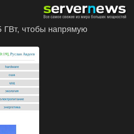
5 ГВт, чтобы напрямую
0:19],
Руслан Авдеев
hardware
сша
цод
экология
электропитание
энергетика