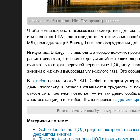
Источник изображения: Nick Fewings/unsplash.com
Чтобы компенсировать возможные последствия для эколо
или подпишет PPA. Также ожидается, что компания внесёт
МВт, принадлежащей Entergy Louisiana оборудования для 
Инициатива Entergy — лишь одна в череде похожих проек
рассматривается, как вполне допустимый источник энер
считают, что в краткосрочной перспективе ЦОД могут по
энергии с низкими выбросами углекислого газа. Это особе
В
октябре
появился отчёт S&P Global, в котором утверж
день, поскольку в отрасли отмечаются трудности с п
относятся к «зелёной повестке» — не так давно сообщ
электростанций, а в октябре Штаты впервые
выделили ср
Если вы заметили ошибку — выделите ее мышью 
Материалы по теме:
Schneider Electric: ЦОД придётся построить газов
дефицитом энергии
Техас заставит операторов ЦОД строить собственн