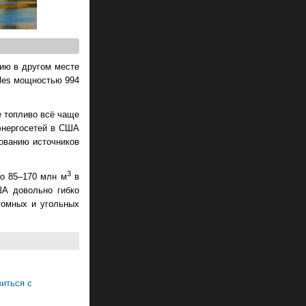
ию в другом месте
rles мощностью 994
е топливо всё чаще
энергосетей в США
зованию источников
3
до 85–170 млн м
в
ША довольно гибко
томных и угольных
виться с