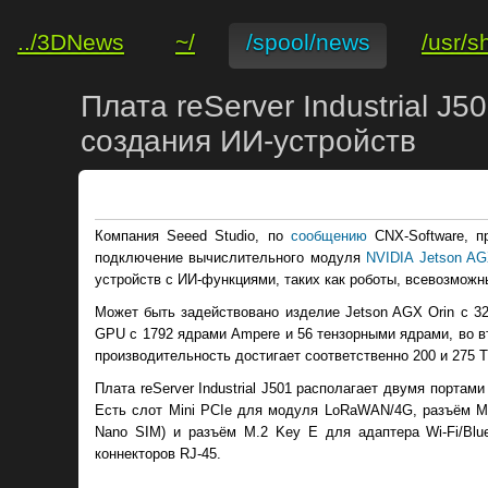
../3DNews
~/
/spool/news
/usr/s
Плата reServer Industrial J
создания ИИ-устройств
Компания Seeed Studio, по
сообщению
CNX-Software, пр
подключение вычислительного модуля
NVIDIA Jetson AG
устройств с ИИ-функциями, таких как роботы, всевозможн
Может быть задействовано изделие Jetson AGX Orin с 3
GPU с 1792 ядрами Ampere и 56 тензорными ядрами, во в
производительность достигает соответственно 200 и 275 
Плата reServer Industrial J501 располагает двумя портам
Есть слот Mini PCIe для модуля LoRaWAN/4G, разъём M.
Nano SIM) и разъём M.2 Key E для адаптера Wi-Fi/Blu
коннекторов RJ-45.