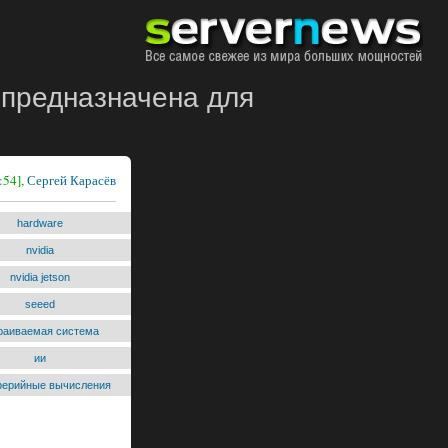
n предназначена для
:54],
Сергей Карасёв
hardware
nvidia
nvidia jetson
seeed
раиваемая система
ии
ерийные вычисления