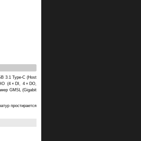
B 3.1 Type-C (Host
 (4 × DI, 4 × DO,
амер GMSL (Gigabit
ратур простирается