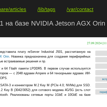
hare/articles
/lib/tags
/var/contact
501 на базе NVIDIA Jetson AGX Ori
27.09.2024 [11
едставила плату reServer Industrial J501, рассчитанную на
X Orin
. Новинка предназначена для создания периферийных
ые встраиваемые решения и пр.
2 и 64 Гбайт памяти LPDDR5. В первом случае используется
тором — с 2048 ядрами Ampere и 64 тензорными ядрами. ИИ-
TOPS.
вст
и SATA-3 и коннектором M.2 Key M (PCIe 4.0; NVMe) для SSD.
2 Key B (3042/3052) для сотового модема 4G/5G (есть слот
периф
etooth. Реализованы сетевые порты 1GbE и 10GbE на базе