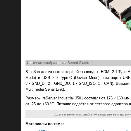
Источник изображения: Seeed Studio
В набор доступных интерфейсов входят: HDMI 2.1 Type-A 
Mode) и USB 2.0 Type-C (Device Mode), три порта USB 
3 × GND_DI, 2 × GND_DO, 1 × GND_ISO, 1 × CAN). Возмож
Multimedia Serial Link).
Размеры reServer Industrial J501 составляют 176 × 163 м
от -25 до +60 °C. Питание подаётся от сетевого адаптера н
Если вы заметили ошибку — выделите ее мышью 
Материалы по теме: