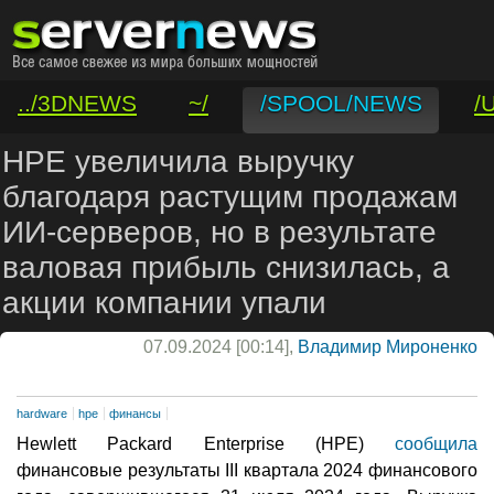
../3DNEWS
~/
/SPOOL/NEWS
/
/VAR/CONTACT
HPE увеличила выручку
благодаря растущим продажам
ИИ-серверов, но в результате
валовая прибыль снизилась, а
акции компании упали
07.09.2024 [00:14],
Владимир Мироненко
hardware
hpe
финансы
Hewlett Packard Enterprise (HPE)
сообщила
финансовые результаты III квартала 2024 финансового