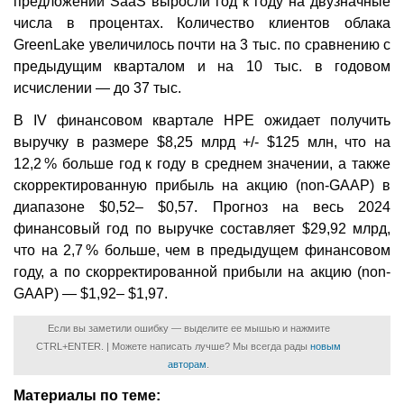
предложений SaaS выросли год к году на двузначные
числа в процентах. Количество клиентов облака
GreenLake увеличилось почти на 3 тыс. по сравнению с
предыдущим кварталом и на 10 тыс. в годовом
исчислении — до 37 тыс.
В IV финансовом квартале HPE ожидает получить
выручку в размере $8,25 млрд +/- $125 млн, что на
12,2 % больше год к году в среднем значении, а также
скорректированную прибыль на акцию (non-GAAP) в
диапазоне $0,52– $0,57. Прогноз на весь 2024
финансовый год по выручке составляет $29,92 млрд,
что на 2,7 % больше, чем в предыдущем финансовом
году, а по скорректированной прибыли на акцию (non-
GAAP) — $1,92– $1,97.
Если вы заметили ошибку — выделите ее мышью и нажмите
CTRL+ENTER. | Можете написать лучше? Мы всегда рады
новым
авторам
.
Материалы по теме: