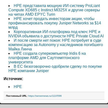
HPE представила мощную ИИ-систему ProLiant
Compute XD685 с Instinct MI325X и другие серверы
на чипах AMD EPYC Turin
HPE хочет продать инвесторам акции, чтобы
профинансировать покупку Juniper Networks за $14
млрд
Корпоративная ИИ-платформа под ключ: HPE и
NVIDIA объявила о доступности HPE Private Cloud AI
И после смерти нет покоя: HPE потребует в суде
компенсацию за Autonomy у наследников погибшего
Майка Линча
HPE создала суперкомпьютер Iridis 6 на
платформе AMD для Саутгемптонского
университета
В ЕС безоговорочно одобрили сделку по покупке
HPE компании Juniper
Источник:
HPE
Постоянный URL:
https://servernews.ru/1110596