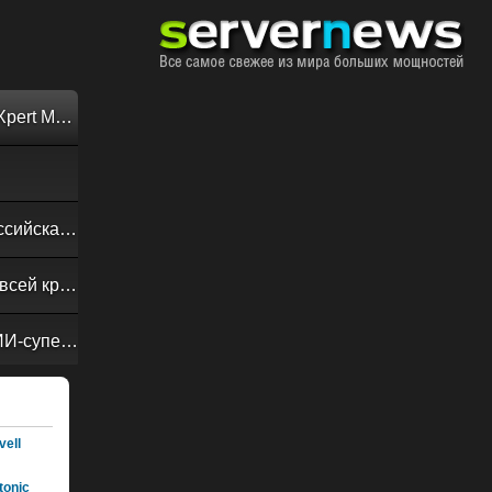
Обзор «малолитражного суперкомпьютера» MSI EdgeXpert MS-C931
Своевременная доставка до последнего байта: как российская сеть Curator CDN совмещает скорость, безопасность и гибкость управления
Обзор сервера ASUS RS720A-E13-RS8G: DC-MHS во всей красе
NVIDIA Vera Rubin POD: семь чипов, пять стоек, один ИИ-суперкомпьютер
ell
onic