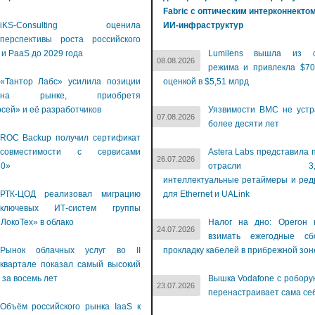
Fabric с оптическим интерконнекто
iKS-Consulting оценила
ИИ-инфраструктур
перспективы роста российского
 и PaaS до 2029 года
Lumilens вышла из с
08.08.2026
режима и привлекла $70
«Тантор Лабс» усилила позиции
оценкой в $5,51 млрд
на рынке, приобретя
сей» и её разработчиков
Уязвимости BMC не устр
07.08.2026
более десяти лет
ROC Backup получил сертификат
совместимости с сервисами
Astera Labs представила 
26.07.2026
60»
отрасли 3,2-Т
интеллектуальные ретаймеры и ре
РТК-ЦОД реализовал миграцию
для Ethernet и UALink
ключевых ИТ-систем группы
ЛокоТех» в облако
Налог на дно: Орегон 
24.07.2026
взимать ежегодные с
Рынок облачных услуг во II
прокладку кабелей в прибрежной зон
квартале показал самый высокий
 за восемь лет
Вышка Vodafone с робору
23.07.2026
перенастраивает сама се
Объём российского рынка IaaS к