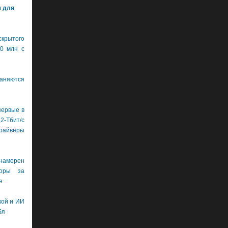
м для
крытого
0 млн с
аняются
первые в
бит/с
драйверы
намерен
боры за
е
кой и ИИ
бя