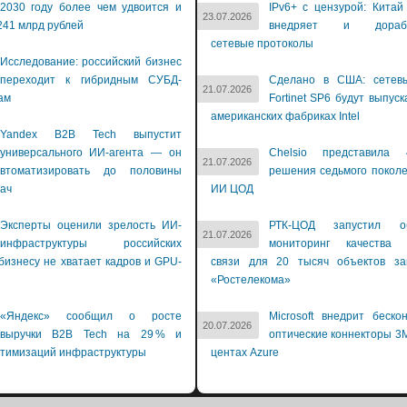
2030 году более чем удвоится и
IPv6+ с цензурой: Китай
23.07.2026
241 млрд рублей
внедряет и дораба
сетевые протоколы
Исследование: российский бизнес
переходит к гибридным СУБД-
Сделано в США: сетев
21.07.2026
ам
Fortinet SP6 будут выпуск
американских фабриках Intel
Yandex B2B Tech выпустит
универсального ИИ-агента — он
Chelsio представила 
21.07.2026
втоматизировать до половины
решения седьмого покол
дач
ИИ ЦОД
Эксперты оценили зрелость ИИ-
РТК-ЦОД запустил об
21.07.2026
инфраструктуры российских
мониторинг качества 
бизнесу не хватает кадров и GPU-
связи для 20 тысяч объектов зак
й
«Ростелекома»
«Яндекс» сообщил о росте
Microsoft внедрит беско
20.07.2026
выручки B2B Tech на 29 % и
оптические коннекторы 3M
птимизаций инфраструктуры
центах Azure