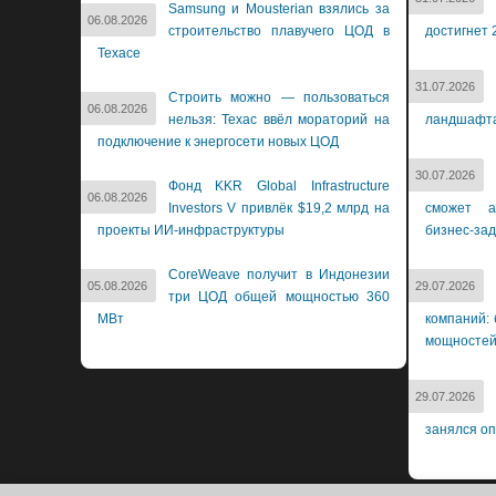
Samsung и Mousterian взялись за
06.08.2026
строительство плавучего ЦОД в
достигнет 
Техасе
31.07.2026
Строить можно — пользоваться
06.08.2026
нельзя: Техас ввёл мораторий на
ландшафт
подключение к энергосети новых ЦОД
30.07.2026
Фонд KKR Global Infrastructure
06.08.2026
Investors V привлёк $19,2 млрд на
сможет а
проекты ИИ-инфраструктуры
бизнес-за
CoreWeave получит в Индонезии
05.08.2026
29.07.2026
три ЦОД общей мощностью 360
МВт
компаний: 
мощносте
29.07.2026
занялся о