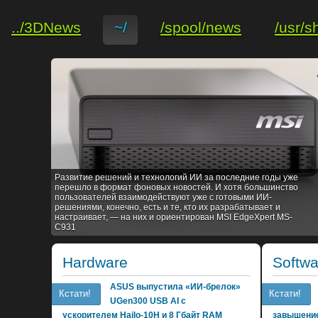
../3DNews
~/
/spool/news
/usr/s
Развитие решений и технологий ИИ за последние годы уже
перешло в формат фоновых новостей. И хотя большинство
пользователей взаимодействуют уже с готовыми ИИ-
решениями, конечно, есть и те, кто их разрабатывает и
настраивает, — на них и ориентирован MSI EdgeXpert MS-
C931
Hardware
Softwa
ASUS выпустила «ИИ-брелок»
Кстати!
Кстати!
UGen300 USB AI с
ускорителем Hailo-10H и 8 Гбайт RAM
завышение