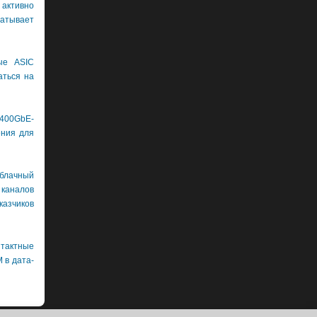
 активно
тывает
ые ASIC
аться на
400GbE-
ения для
лачный
каналов
азчиков
нтактные
 в дата-