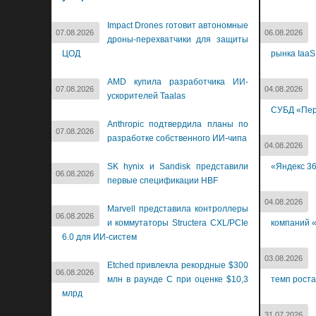
Impact Drones готовит автономные
07.08.2026
06.08.2026
дроны-перехватчики для защиты
ЦОД
рынка IaaS
AMD купила разработчика ИИ-
07.08.2026
04.08.2026
ускорителей Taalas
СУБД «Пер
Anthropic подтвердила планы по
07.08.2026
разработке собственного ИИ-чипа
04.08.2026
SK hynix и Sandisk представили
«Яндекс 3
06.08.2026
первые спецификации HBF
04.08.2026
Marvell представила контроллеры
06.08.2026
и коммутаторы Structera CXL/PCIe
компаний «
6.0 для ИИ-систем
03.08.2026
Etched привлекла рекордные $300
06.08.2026
млн в раунде C при оценке $10,3
темп роста
млрд
31.07.2026