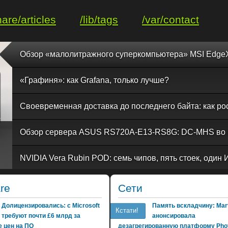
hare/articles
/lib/tags
/var/contact
«Графиня»: как Grafana, только лучше?
re
Сети
Долицензировались: с Microsoft
Память вскладчину: Marv
Кстати!
требуют почти £6 млрд за
анонсировала
 цен на ПО
дезагрегированную платформу Phot