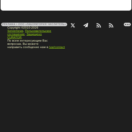
РЕКЛАМА • ООО «ЛАБОРАТОРИЯ ЧИСЛИТЕЛЬ»
Copyright ©2010-2026
Servernews
.
Пользовательское
соглашение
.
Защищено
CURATOR
.
По всем интересующим Вас
вопросам, Вы можете
направить сообщение нам в
/var/contact