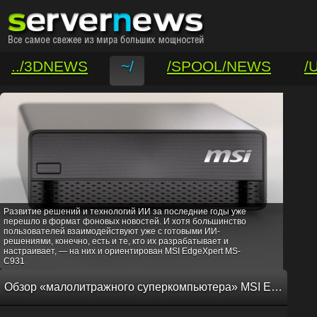
../3DNEWS
~/
/SPOOL/NEWS
/
/VAR/CONTACT
Развитие решений и технологий ИИ за последние годы уже
перешло в формат фоновых новостей. И хотя большинство
пользователей взаимодействуют уже с готовыми ИИ-
решениями, конечно, есть и те, кто их разрабатывает и
настраивает, — на них и ориентирован MSI EdgeXpert MS-
C931
Обзор «малолитражного суперкомпьютера» MSI EdgeXpert MS-C931