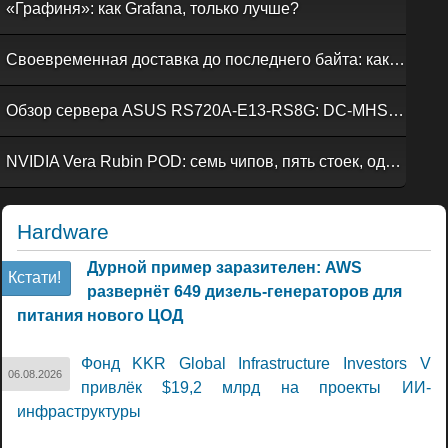
«Графиня»: как Grafana, только лучше?
Своевременная доставка до последнего байта: как российская сеть Curator CDN совмещает скорость, безопасность и гибкость управления
Обзор сервера ASUS RS720A-E13-RS8G: DC-MHS во всей красе
NVIDIA Vera Rubin POD: семь чипов, пять стоек, один ИИ-суперкомпьютер
Hardware
Дурной пример заразителен: AWS
Кстати!
развернёт 649 дизель-генераторов для
питания нового ЦОД
Фонд KKR Global Infrastructure Investors V
06.08.2026
привлёк $19,2 млрд на проекты ИИ-
инфраструктуры