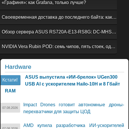
«Графиня»: как Grafana, только лучше?
Своевременная доставка до последнего байта: как российская сеть Curator CDN совмещает скорость, безопасность и гибкость управления
Обзор сервера ASUS RS720A-E13-RS8G: DC-MHS во всей красе
NVIDIA Vera Rubin POD: семь чипов, пять стоек, один ИИ-суперкомпьютер
Hardware
ASUS выпустила «ИИ-брелок» UGen300
Кстати!
USB AI с ускорителем Hailo-10H и 8 Гбайт
RAM
Impact Drones готовит автономные дроны-
07.08.2026
перехватчики для защиты ЦОД
AMD купила разработчика ИИ-ускорителей
07.08.2026