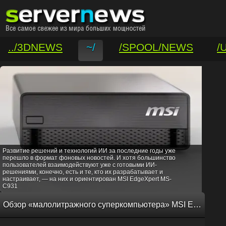
../3DNEWS
~/
/SPOOL/NEWS
/
/VAR/CONTACT
Развитие решений и технологий ИИ за последние годы уже
перешло в формат фоновых новостей. И хотя большинство
пользователей взаимодействуют уже с готовыми ИИ-
решениями, конечно, есть и те, кто их разрабатывает и
настраивает, — на них и ориентирован MSI EdgeXpert MS-
C931
Обзор «малолитражного суперкомпьютера» MSI EdgeXpert MS-C931