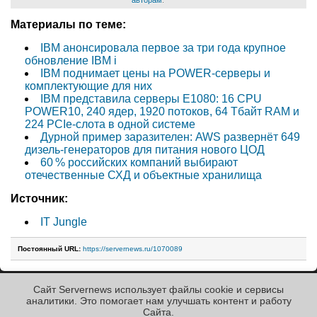
авторам
.
Материалы по теме:
IBM анонсировала первое за три года крупное
обновление IBM i
IBM поднимает цены на POWER-серверы и
комплектующие для них
IBM представила серверы E1080: 16 CPU
POWER10, 240 ядер, 1920 потоков, 64 Тбайт RAM и
224 PCIe-слота в одной системе
Дурной пример заразителен: AWS развернёт 649
дизель-генераторов для питания нового ЦОД
60 % российских компаний выбирают
отечественные СХД и объектные хранилища
Источник:
IT Jungle
Постоянный URL:
https://servernews.ru/1070089
Сайт Servernews использует файлы cookie и сервисы
« Назад к ленте
аналитики. Это помогает нам улучшать контент и работу
Cайта.