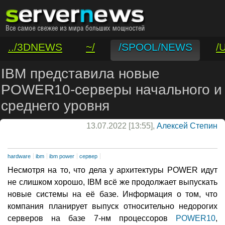
../3DNEWS
~/
/SPOOL/NEWS
/
/VAR/CONTACT
IBM представила новые
POWER10-серверы начального и
среднего уровня
13.07.2022 [13:55],
Алексей Степин
hardware
ibm
ibm power
сервер
Несмотря на то, что дела у архитектуры POWER идут
не слишком хорошо, IBM всё же продолжает выпускать
новые системы на её базе. Информация о том, что
компания планирует выпуск относительно недорогих
серверов на базе 7-нм процессоров
POWER10
,