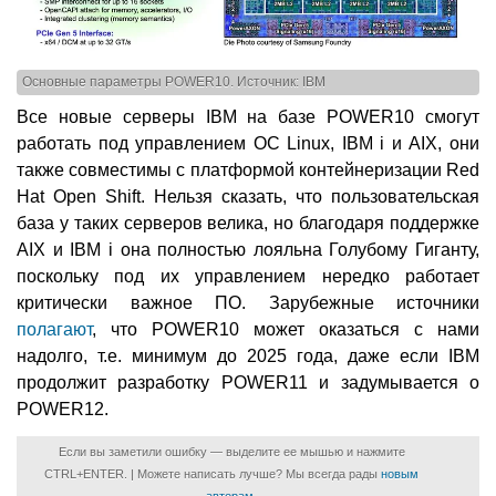
Основные параметры POWER10. Источник: IBM
Все новые серверы IBM на базе POWER10 смогут
работать под управлением ОС Linux, IBM i и AIX, они
также совместимы с платформой контейнеризации Red
Hat Open Shift. Нельзя сказать, что пользовательская
база у таких серверов велика, но благодаря поддержке
AIX и IBM i она полностью лояльна Голубому Гиганту,
поскольку под их управлением нередко работает
критически важное ПО. Зарубежные источники
полагают
, что POWER10 может оказаться с нами
надолго, т.е. минимум до 2025 года, даже если IBM
продолжит разработку POWER11 и задумывается о
POWER12.
Если вы заметили ошибку — выделите ее мышью и нажмите
CTRL+ENTER. | Можете написать лучше? Мы всегда рады
новым