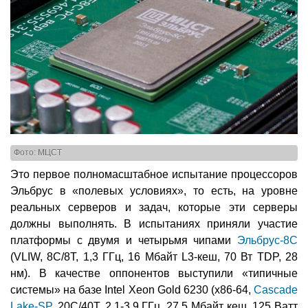
Фото: МЦСТ
Это первое полномасштабное испытание процессоров
Эльбрус в «полевых условиях», то есть, на уровне
реальных серверов и задач, которые эти серверы
должны выполнять. В испытаниях приняли участие
платформы с двумя и четырьмя чипами
Эльбрус-8С
(VLIW, 8C/8T, 1,3 ГГц, 16 Мбайт L3-кеш, 70 Вт TDP, 28
нм). В качестве оппонентов выступили «типичные
системы» на базе Intel Xeon Gold 6230 (x86-64,
Cascade
Lake-SP
, 20C/40T, 2,1-3,9 ГГц, 27,5 Мбайт кеш, 125 Ватт