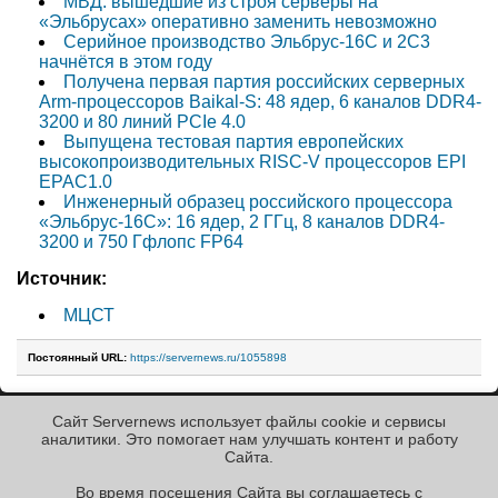
МВД: вышедшие из строя серверы на
«Эльбрусах» оперативно заменить невозможно
Серийное производство Эльбрус-16С и 2С3
начнётся в этом году
Получена первая партия российских серверных
Arm-процессоров Baikal-S: 48 ядер, 6 каналов DDR4-
3200 и 80 линий PCIe 4.0
Выпущена тестовая партия европейских
высокопроизводительных RISC-V процессоров EPI
EPAC1.0
Инженерный образец российского процессора
«Эльбрус-16С»: 16 ядер, 2 ГГц, 8 каналов DDR4-
3200 и 750 Гфлопс FP64
Источник:
МЦСТ
Постоянный URL:
https://servernews.ru/1055898
Сайт Servernews использует файлы cookie и сервисы
« Назад к ленте
аналитики. Это помогает нам улучшать контент и работу
Cайта.
Во время посещения Cайта вы соглашаетесь с