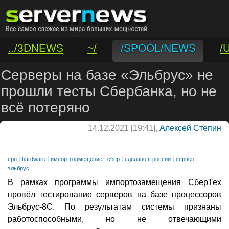
../3DNEWS
~/
/SPOOL/NEWS
/
/VAR/CONTACT
Серверы на базе «Эльбрус» не
прошли тесты Сбербанка, но не
всё потеряно
14.12.2021 [19:41],
Алексей Степин
cpu
hardware
импортозамещение
сбер
сделано в россии
сервер
эльбрус
В рамках программы импортозамещения СберТех
провёл тестирование серверов на базе процессоров
Эльбрус-8С. По результатам системы признаны
работоспособными, но не отвечающими