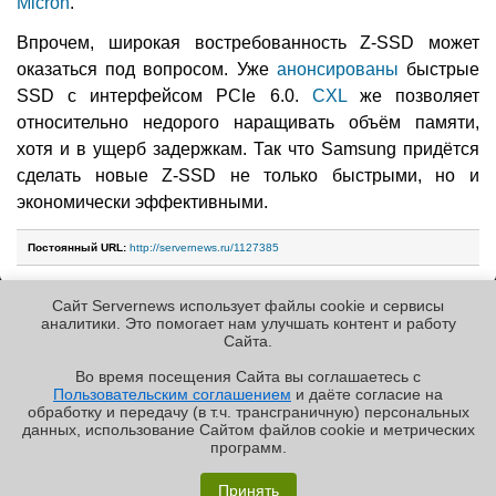
Micron
.
Впрочем, широкая востребованность Z-SSD может
оказаться под вопросом. Уже
анонсированы
быстрые
SSD с интерфейсом PCIe 6.0.
CXL
же позволяет
относительно недорого наращивать объём памяти,
хотя и в ущерб задержкам. Так что Samsung придётся
сделать новые Z-SSD не только быстрыми, но и
экономически эффективными.
Постоянный URL:
http://servernews.ru/1127385
Сайт Servernews использует файлы cookie и сервисы
Следующие новости »
аналитики. Это помогает нам улучшать контент и работу
Cайта.
Во время посещения Cайта вы соглашаетесь с
Пользовательским соглашением
и даёте согласие на
✖
РЕКЛАМА • ООО «ЛАБОРАТОРИЯ ЧИСЛИТЕЛЬ»
обработку и передачу (в т.ч. трансграничную) персональных
Copyright ©2010-2026
данных, использование Cайтом файлов cookie и метрических
Servernews
.
Пользовательское
соглашение
.
Защищено
программ.
CURATOR
.
По всем интересующим Вас
«Графиня»: как Grafana, только лучше?
вопросам, Вы можете
Принять
направить сообщение нам в
/var/contact