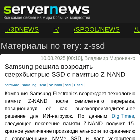
../3DNEWS
~/
/SPOOL/NEWS
/
/VAR/CONTACT
Материалы по тегу: z-ssd
10.08.2025 [00:10], Владимир Мироненко
Samsung решила возродить
сверхбыстрые SSD с памятью Z-NAND
hardware
samsung
scm
slc nand
ssd
z-ssd
Компания Samsung Electronics возрождает технологию
памяти Z-NAND после семилетнего перерыва,
позиционируя её как высокопроизводительное
решение для ИИ-нагрузок. По данным
DigiTimes
,
следующее поколение памяти Z-NAND получит 15-
кратное увеличение производительности по сравнению
с современными NVMe SSD и даст ускорителю