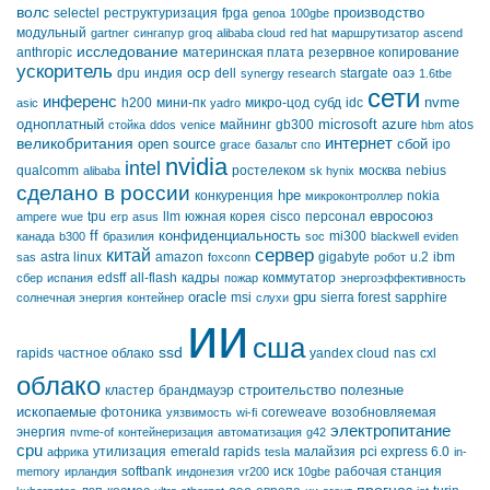
волс
производство
selectel
реструктуризация
fpga
genoa
100gbe
модульный
gartner
сингапур
groq
alibaba cloud
red hat
маршрутизатор
ascend
исследование
anthropic
материнская плата
резервное копирование
ускоритель
ocp
dpu
индия
dell
stargate
оаэ
synergy research
1.6tbe
сети
инференс
nvme
h200
мини-пк
микро-цод
субд
idc
asic
yadro
одноплатный
microsoft azure
майнинг
gb300
atos
стойка
ddos
venice
hbm
интернет
великобритания
open source
сбой
ipo
grace
базальт спо
nvidia
intel
qualcomm
ростелеком
москва
nebius
alibaba
sk hynix
сделано в россии
hpe
конкуренция
nokia
микроконтроллер
евросоюз
tpu
llm
южная корея
cisco
персонал
ampere
wue
erp
asus
ff
конфиденциальность
mi300
канада
b300
бразилия
soc
blackwell
eviden
сервер
китай
astra linux
amazon
gigabyte
u.2
ibm
sas
foxconn
робот
edsff
all-flash
кадры
коммутатор
сбер
испания
пожар
энергоэффективность
oracle
gpu
msi
sierra forest
sapphire
солнечная энергия
контейнер
слухи
ии
сша
ssd
rapids
частное облако
yandex cloud
nas
cxl
облако
строительство
полезные
кластер
брандмауэр
ископаемые
фотоника
coreweave
возобновляемая
уязвимость
wi-fi
электропитание
энергия
nvme-of
контейнеризация
автоматизация
g42
cpu
утилизация
emerald rapids
малайзия
pci express 6.0
африка
tesla
in-
softbank
иск
рабочая станция
memory
ирландия
индонезия
vr200
10gbe