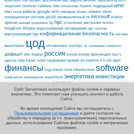
прогноз
аэс
лэп
космос
европа
turin
kubernetes
ultra ethernet
ии-агент
iot
amd
сжо
подводный
лицензия
cerebras
тайвань
huawei
контроллер
кабель
google
arm
xeon
mws
vmware
kioxia
гибридное облако
microsoft
операционная система
gb200
промышленный пк
instinct
hpc
openai
5g
отопление
австралия
lenovo
швеция
колокейшн
broadcom
охлаждение
800gbe
водоснабжение
dgx
rockchip
информационная безопасность
виртуализация
hgx
twin lake
цод
мониторинг
оптоволокно
eurohpc
vk
топливные элементы
россия
дефицит
risc-v
ибп
яндекс
crusoe energy
финляндия
epyc
sata
базис
саудовская аравия
pci express 4.0
адаптер
mi350
h20
финансы
software
схд
oracle cloud infrastructure
энергетика
инвестиции
supermicro
nvidia jetson
мероприятие
сделка
google cloud platform
италия
400gbe
германия
equinix
ddr5
импортозамещение
Сайт Servernews использует файлы cookie и сервисы
аналитики. Это помогает нам улучшать контент и работу
Cайта.
Во время посещения Cайта вы соглашаетесь с
Пользовательским соглашением
и даёте согласие на
✖
РЕКЛАМА • ООО «ЛАБОРАТОРИЯ ЧИСЛИТЕЛЬ»
обработку и передачу (в т.ч. трансграничную) персональных
Copyright ©2010-2026
данных, использование Cайтом файлов cookie и метрических
Servernews
.
Пользовательское
соглашение
.
Защищено
программ.
CURATOR
.
По всем интересующим Вас