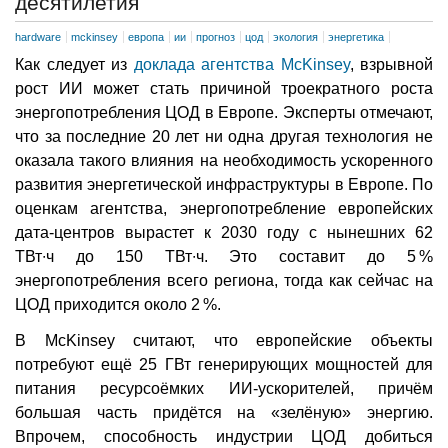
десятилетия
hardware
mckinsey
европа
ии
прогноз
цод
экология
энергетика
Как следует из
доклада агентства McKinsey
, взрывной
рост ИИ может стать причиной троекратного роста
энергопотребления ЦОД в Европе. Эксперты отмечают,
что за последние 20 лет ни одна другая технология не
оказала такого влияния на необходимость ускоренного
развития энергетической инфраструктуры в Европе. По
оценкам агентства, энергопотребление европейских
дата-центров вырастет к 2030 году с нынешних 62
ТВт∙ч до 150 ТВт∙ч. Это составит до 5 %
энергопотребления всего региона, тогда как сейчас на
ЦОД приходится около 2 %.
В McKinsey считают, что европейские объекты
потребуют ещё 25 ГВт генерирующих мощностей для
питания ресурсоёмких ИИ-ускорителей, причём
большая часть придётся на «зелёную» энергию.
Впрочем, способность индустрии ЦОД добиться