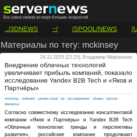
../3DNEWS
~/
/SPOOL/NEWS
/
/VAR/CONTACT
Материалы по тегу: mckinsey
24.11.2025 [22:25], Владимир Мироненко
Внедрение облачных технологий
увеличивает прибыль компаний, показало
исследование Yandex B2B Tech и «Яков и
Партнёры»
mckinsey
software
yandex cloud
ии
исследование
облако
россия
финансы
Согласно совместному исследованию консалтинговой
компании «Яков и Партнёры» и Yandex B2B Tech
«Облачные технологии: тренды и перспективы
развития», российские компании продолжают