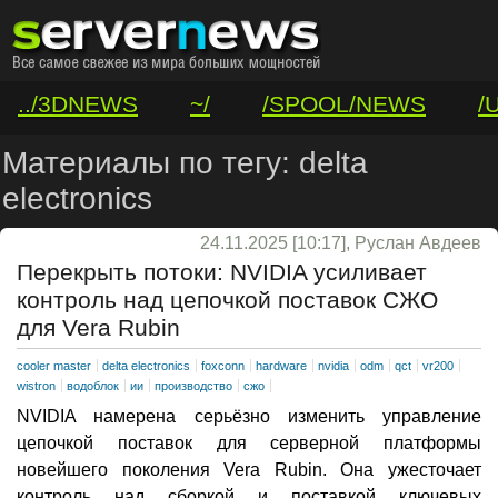
../3DNEWS
~/
/SPOOL/NEWS
/
/VAR/CONTACT
Материалы по тегу: delta
electronics
24.11.2025 [10:17], Руслан Авдеев
Перекрыть потоки: NVIDIA усиливает
контроль над цепочкой поставок СЖО
для Vera Rubin
cooler master
delta electronics
foxconn
hardware
nvidia
odm
qct
vr200
wistron
водоблок
ии
производство
сжо
NVIDIA намерена серьёзно изменить управление
цепочкой поставок для серверной платформы
новейшего поколения Vera Rubin. Она ужесточает
контроль над сборкой и поставкой ключевых