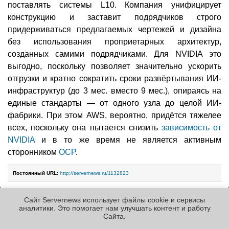
поставлять системы L10. Компания унифицирует
конструкцию и заставит подрядчиков строго
придерживаться предлагаемых чертежей и дизайна
без использования проприетарных архитектур,
созданных самими подрядчиками. Для NVIDIA это
выгодно, поскольку позволяет значительно ускорить
отгрузки и кратно сократить сроки развёртывания ИИ-
инфраструктур (до 3 мес. вместо 9 мес.), опираясь на
единые стандарты — от одного узла до целой ИИ-
фабрики. При этом AWS, вероятно, придётся тяжелее
всех, поскольку она пытается снизить
зависимость от
NVIDIA
и в то же время не является активным
сторонником
OCP
.
Постоянный URL:
http://servernews.ru/1132823
Сайт Servernews использует файлы cookie и сервисы
Следующие новости »
аналитики. Это помогает нам улучшать контент и работу
Cайта.