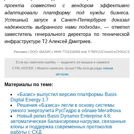
проекта совместно с вендором эффективно
адаптировали платформу под нужды бизнеса.
Успешный запуск в Санкт-Петербурге доказал
надежность выбранного нами подхода»
, — отметил
заместитель генерального директора по технической
инфраструктуре Т2 Алексей Дмитриев.
Реклама | ООО «БАЗИС» ИНН 7731316059 erid: F7NfYUJCUneVcxCHXUCS
Если вы заметили ошибку — выделите ее мышью и нажмите
CTRL+ENTER. | Можете написать лучше? Мы всегда рады
новым
авторам
.
Материалы по теме:
«Базис» выпустил версию платформы Basis
Digital Energy 1.7
Решения «Базиса» легли в основу системы
умного энергоучета РусГидро в облаке МегаФона
Новый релиз Basis Dynamix Enterprise 4.6:
автоматическая балансировка нагрузки, связанные
клоны и поддержка современных протоколов
работы с СХД