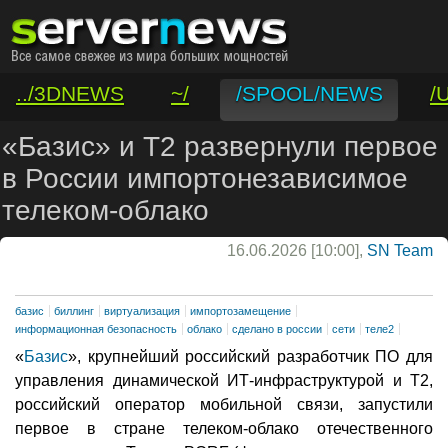
../3DNEWS
~/
/SPOOL/NEWS
/
/VAR/CONTACT
«Базис» и Т2 развернули первое
в России импортонезависимое
телеком-облако
16.06.2026 [10:00],
SN Team
базис
биллинг
виртуализация
импортозамещение
информационная безопасность
облако
сделано в россии
сети
теле2
«
Базис
», крупнейший российский разработчик ПО для
управления динамической ИТ-инфраструктурой и Т2,
российский оператор мобильной связи, запустили
первое в стране телеком-облако отечественного