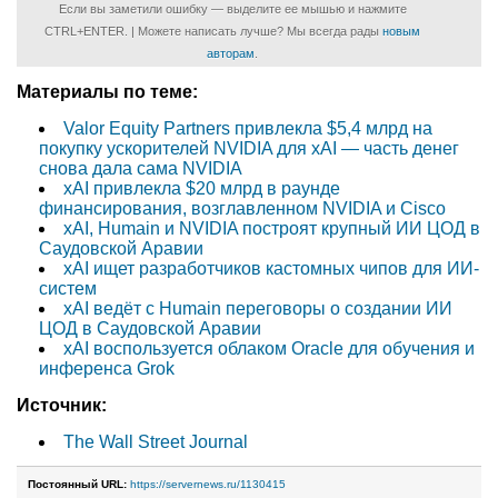
Если вы заметили ошибку — выделите ее мышью и нажмите
CTRL+ENTER. | Можете написать лучше? Мы всегда рады
новым
авторам
.
Материалы по теме:
Valor Equity Partners привлекла $5,4 млрд на
покупку ускорителей NVIDIA для xAI — часть денег
снова дала сама NVIDIA
xAI привлекла $20 млрд в раунде
финансирования, возглавленном NVIDIA и Cisco
xAI, Humain и NVIDIA построят крупный ИИ ЦОД в
Саудовской Аравии
xAI ищет разработчиков кастомных чипов для ИИ-
систем
xAI ведёт с Humain переговоры о создании ИИ
ЦОД в Саудовской Аравии
xAI воспользуется облаком Oracle для обучения и
инференса Grok
Источник:
The Wall Street Journal
Постоянный URL:
https://servernews.ru/1130415