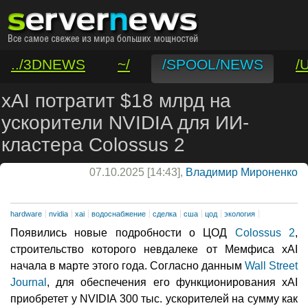
../3DNEWS
~/
/SPOOL/NEWS
/
/VAR/CONTACT
xAI потратит $18 млрд на
ускорители NVIDIA для ИИ-
кластера Colossus 2
07.10.2025 [14:43],
Владимир Мироненко
hardware
nvidia
xai
водоснабжение
сделка
сша
цод
экология
Появились новые подробности о ЦОД
Colossus 2
,
строительство которого невдалеке от Мемфиса xAI
начала в марте этого года. Согласно данным
Wall Street
Journal
, для обеспечения его функционирования xAI
приобретет у NVIDIA 300 тыс. ускорителей на сумму как