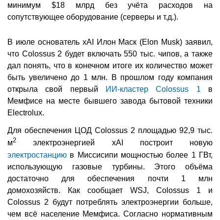
минимум $18 млрд без учёта расходов на
сопутствующее оборудование (серверы и т.д.).
В июле основатель xAI Илон Маск (Elon Musk) заявил,
что Colossus 2 будет включать 550 тыс. чипов, а также
дал понять, что в конечном итоге их количество может
быть увеличено до 1 млн. В прошлом году компания
открыла свой первый
ИИ-кластер Colossus 1
в
Мемфисе на месте бывшего завода бытовой техники
Electrolux.
Для обеспечения ЦОД Colossus 2 площадью 92,9 тыс.
2
м
электроэнергией xAI построит новую
электростанцию
в Миссисипи мощностью более 1 ГВт,
использующую газовые турбины. Этого объёма
достаточно для обеспечения почти 1 млн
домохозяйств. Как сообщает WSJ, Colossus 1 и
Colossus 2 будут потреблять электроэнергии больше,
чем всё население Мемфиса. Согласно нормативным