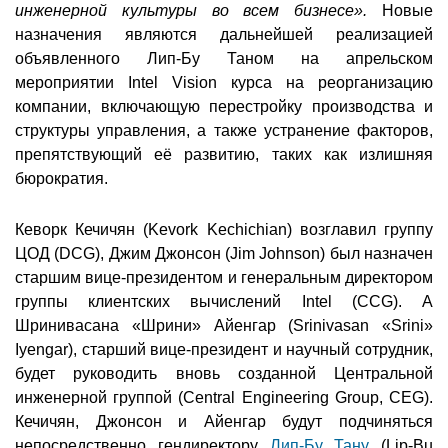
инженерной культуры во всем бизнесе».
Новые
назначения являются дальнейшей реализацией
объявленного Лип-Бу Таном на апрельском
мероприятии Intel Vision курса на реорганизацию
компании, включающую перестройку производства и
структуры управления, а также устранение факторов,
препятствующий её развитию, таких как излишняя
бюрократия.
Кеворк Кечичян (Kevork Kechichian) возглавил группу
ЦОД (DCG), Джим Джонсон (Jim Johnson) был назначен
старшим вице-президентом и генеральным директором
группы клиентских вычислений Intel (CCG). А
Шринивасана «Шрини» Айенгар (Srinivasan «Srini»
Iyengar), старший вице-президент и научный сотрудник,
будет руководить вновь созданной Центральной
инженерной группой (Central Engineering Group, CEG).
Кечичян, Джонсон и Айенгар будут подчиняться
непосредственно гендиректору
Лип-Бу Тану
(Lip-Bu