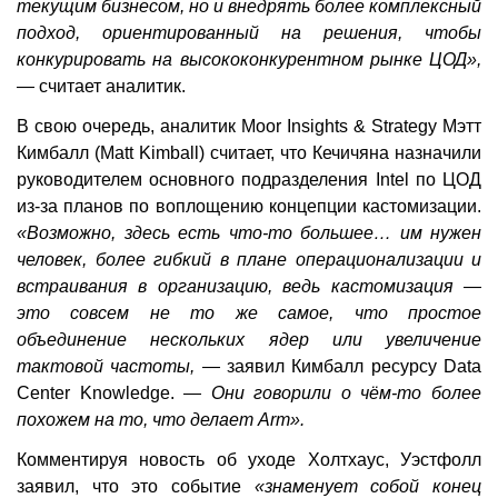
текущим бизнесом, но и внедрять более комплексный
подход, ориентированный на решения, чтобы
конкурировать на высококонкурентном рынке ЦОД»,
—
считает аналитик.
В свою очередь, аналитик Moor Insights & Strategy Мэтт
Кимбалл (Matt Kimball) считает, что Кечичяна назначили
руководителем основного подразделения Intel по ЦОД
из-за планов по воплощению концепции кастомизации.
«Возможно, здесь есть что-то большее… им нужен
человек, более гибкий в плане операционализации и
встраивания в организацию, ведь кастомизация —
это совсем не то же самое, что простое
объединение нескольких ядер или увеличение
тактовой частоты, —
заявил Кимбалл ресурсу Data
Center Knowledge.
— Они говорили о чём-то более
похожем на то, что делает Arm».
Комментируя новость об уходе Холтхаус, Уэстфолл
заявил, что это событие
«знаменует собой конец