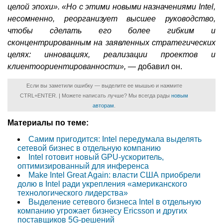
целой эпохи».
«Но с этими новыми назначениями Intel,
несомненно, реорганизует высшее руководство,
чтобы сделать его более гибким и
сконцентрированным на заявленных стратегических
целях: инновациях, реализации проектов и
клиентоориентированности», —
добавил он.
Если вы заметили ошибку — выделите ее мышью и нажмите
CTRL+ENTER. | Можете написать лучше? Мы всегда рады
новым
авторам
.
Материалы по теме:
Самим пригодится: Intel передумала выделять
сетевой бизнес в отдельную компанию
Intel готовит новый GPU-ускоритель,
оптимизированный для инференса
Make Intel Great Again: власти США приобрели
долю в Intel ради укрепления «американского
технологического лидерства»
Выделение сетевого бизнеса Intel в отдельную
компанию угрожает бизнесу Ericsson и других
поставщиков 5G-решений