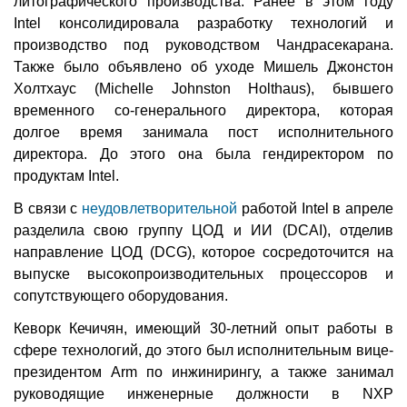
литографического производства. Ранее в этом году
Intel консолидировала разработку технологий и
производство под руководством Чандрасекарана.
Также было объявлено об уходе Мишель Джонстон
Холтхаус (Michelle Johnston Holthaus), бывшего
временного со-генерального директора, которая
долгое время занимала пост исполнительного
директора. До этого она была гендиректором по
продуктам Intel.
В связи с
неудовлетворительной
работой Intel в апреле
разделила свою группу ЦОД и ИИ (DCAI), отделив
направление ЦОД (DCG), которое сосредоточится на
выпуске высокопроизводительных процессоров и
сопутствующего оборудования.
Кеворк Кечичян, имеющий 30-летний опыт работы в
сфере технологий, до этого был исполнительным вице-
президентом Arm по инжинирингу, а также занимал
руководящие инженерные должности в NXP