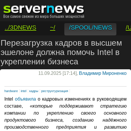
../3DNEWS
~/
/SPOOL/NEWS
/
/VAR/CONTACT
Перезагрузка кадров в высшем
эшелоне должна помочь Intel в
укреплении бизнеса
11.09.2025 [17:14],
Владимир Мироненко
hardware
intel
кадры
реструктуризация
Intel
объявила
о кадровых изменениях в руководящем
составе,
«которые поддерживают стратегию
компании по укреплению своего основного
продуктового бизнеса, созданию надёжного
производственного предприятия и развитию