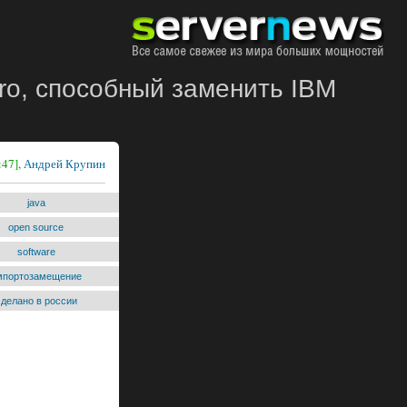
ro, способный заменить IBM
:47],
Андрей Крупин
java
open source
software
мпортозамещение
сделано в россии