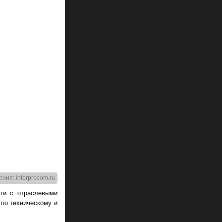
ния: interprocom.ru
сти с отраслевыми
по техническому и