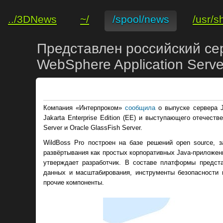
../3DNews
~/
/spool/news
/usr/s
Представлен российский се
WebSphere Application Serve
Компания «Интерпроком»
сообщила
о выпуске сервера 
Jakarta Enterprise Edition (EE) и выступающего отечест
Server и Oracle GlassFish Server.
WildBoss Pro построен на базе решений open source, 
развёртывания как простых корпоративных Java-приложен
утверждает разработчик. В составе платформы предста
данных и масштабирования, инструменты безопасности и
прочие компоненты.